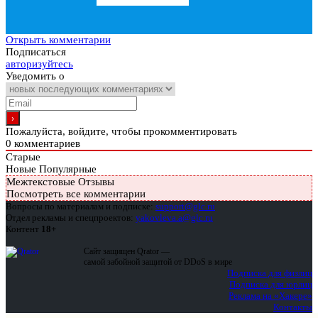
Открыть комментарии
Подписаться
авторизуйтесь
Уведомить о
Пожалуйста, войдите, чтобы прокомментировать
0
комментариев
Старые
Новые
Популярные
Межтекстовые Отзывы
Посмотреть все комментарии
Вопросы по материалам и подписке:
support@glc.ru
Отдел рекламы и спецпроектов:
yakovleva.a@glc.ru
Контент
18+
Сайт защищен Qrator —
самой забойной защитой от DDoS в мире
Подписка для физлиц
Подписка для юрлиц
Реклама на «Хакере»
Контакты