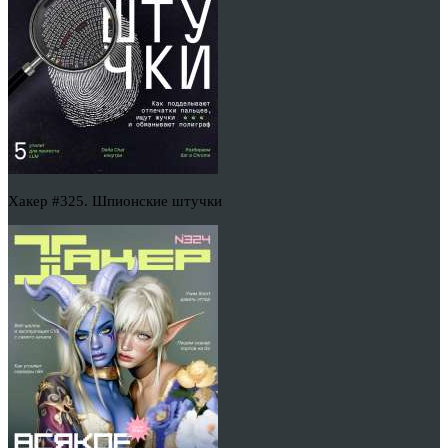
Хакер #325. Шпионские штучки