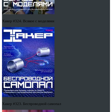
Хакер #324. Всякое с моделями
Хакер #323. Беспроводной самопал