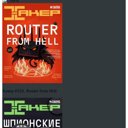
-50%
Хакер #326. Router from Hell