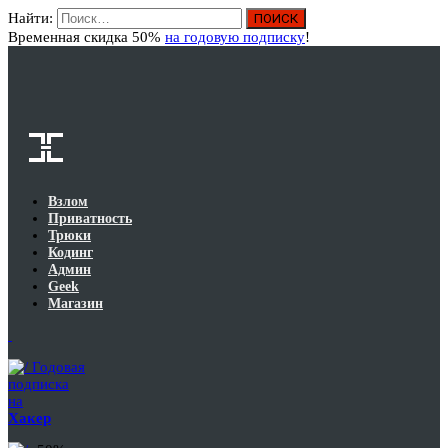
Найти:
Вход
Временная скидка 50%
на годовую подписку
!
Взлом
Приватность
Трюки
Кодинг
Админ
Geek
Магазин
Годовая
подписка
на
Хакер