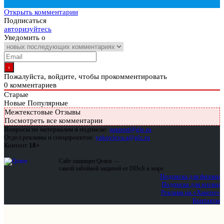
Открыть комментарии
Подписаться
авторизуйтесь
Уведомить о
Пожалуйста, войдите, чтобы прокомментировать
0
комментариев
Старые
Новые
Популярные
Межтекстовые Отзывы
Посмотреть все комментарии
Вопросы по материалам и подписке:
support@glc.ru
Отдел рекламы и спецпроектов:
yakovleva.a@glc.ru
Контент
18+
Сайт защищен Qrator —
самой забойной защитой от DDoS в мире
Подписка для физлиц
Подписка для юрлиц
Реклама на «Хакере»
Контакты