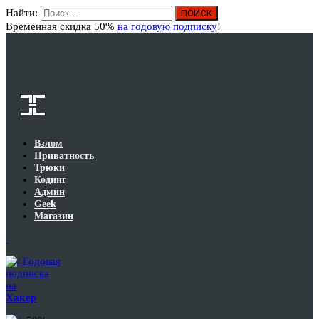
Найти:
Вход
Временная скидка 50%
на годовую подписку
!
Взлом
Приватность
Трюки
Кодинг
Админ
Geek
Магазин
Годовая
подписка
на
Хакер