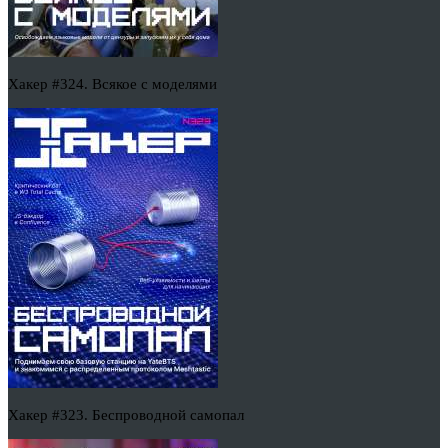
Хакер #324. Всякое с моделями
Хакер #323. Беспроводной самопал