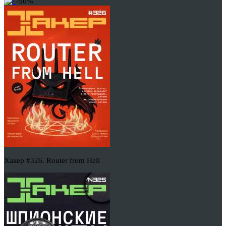
-50%
Хакер #326. Router from Hell