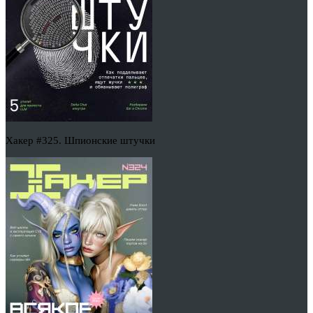
Хакер #325. Шпионские штучки