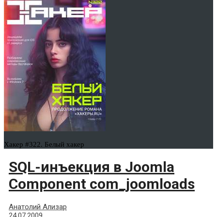
Хакер #322. Белый хакер
SQL-инъекция в Joomla
Component com_joomloads
Анатолий Ализар
24.07.2009