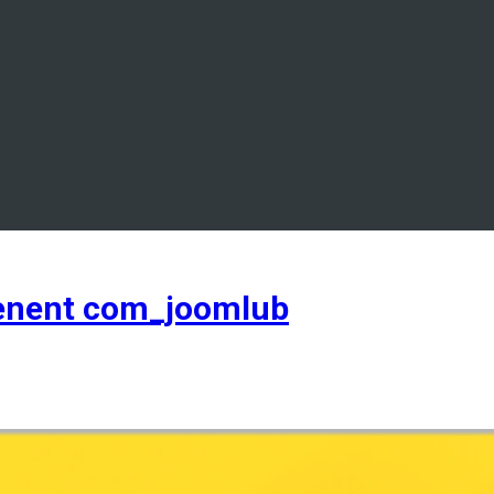
enent com_joomlub