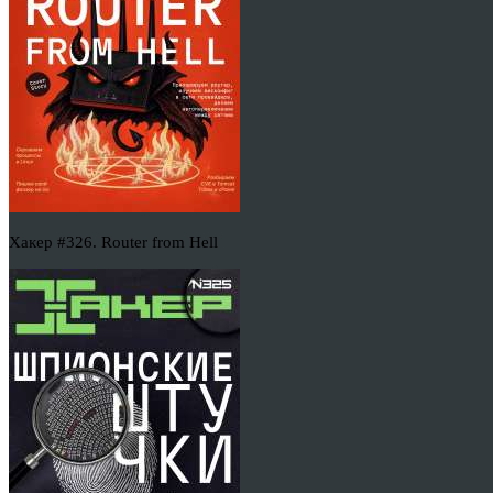
Хакер #326. Router from Hell