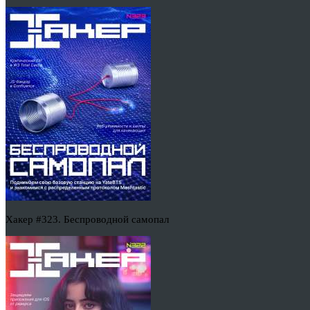
Хакер #323. Беспроводной самопал