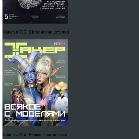
Хакер #325. Шпионские штучки
Хакер #324. Всякое с моделями