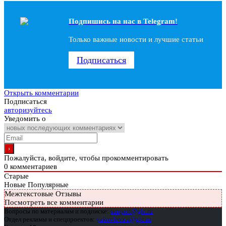
Подпишись на наc в Telegram!
Только важные новости и лучшие статьи
Подписаться
Открыть комментарии
Подписаться
авторизуйтесь
Уведомить о
Пожалуйста, войдите, чтобы прокомментировать
0
комментариев
Старые
Новые
Популярные
Межтекстовые Отзывы
Посмотреть все комментарии
Вопросы по материалам и подписке:
support@glc.ru
Отдел рекламы и спецпроектов:
yakovleva.a@glc.ru