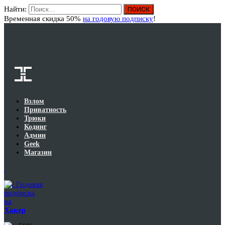
Найти:
Вход
Временная скидка 50%
на годовую подписку
!
Взлом
Приватность
Трюки
Кодинг
Админ
Geek
Магазин
Годовая
подписка
на
Хакер