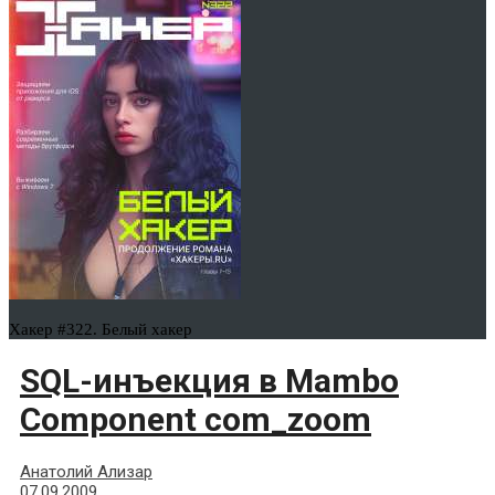
Хакер #322. Белый хакер
SQL-инъекция в Mambo
Component com_zoom
Анатолий Ализар
07.09.2009