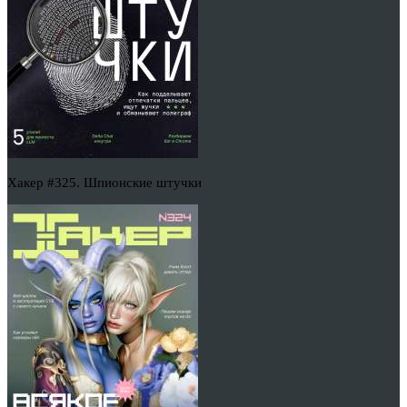
Хакер #325. Шпионские штучки