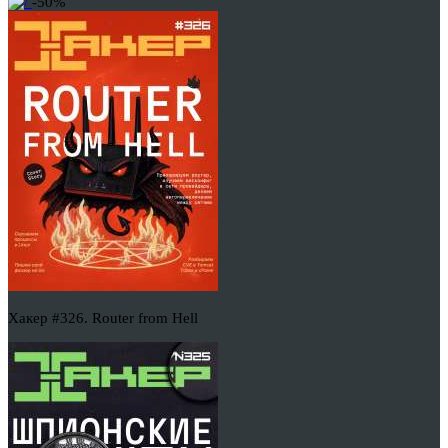
-50%
Хакер #326. Router from Hell