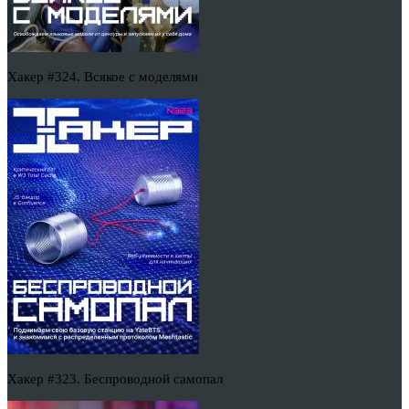
Хакер #324. Всякое с моделями
Хакер #323. Беспроводной самопал