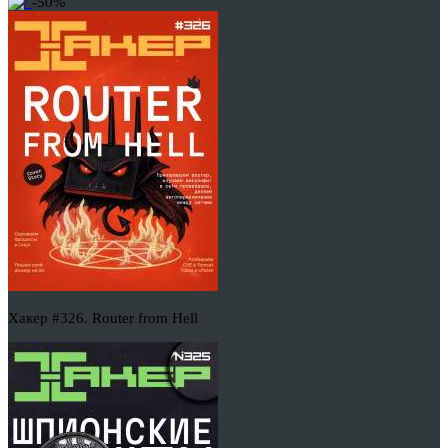
-50%
Хакер #326. Router from Hell