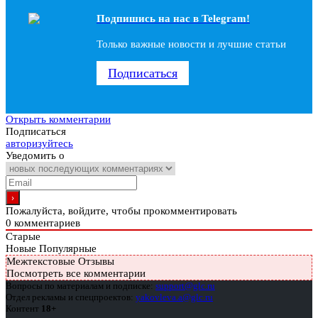
Подпишись на наc в Telegram!
Только важные новости и лучшие статьи
Подписаться
Открыть комментарии
Подписаться
авторизуйтесь
Уведомить о
Пожалуйста, войдите, чтобы прокомментировать
0
комментариев
Старые
Новые
Популярные
Межтекстовые Отзывы
Посмотреть все комментарии
Вопросы по материалам и подписке:
support@glc.ru
Отдел рекламы и спецпроектов:
yakovleva.a@glc.ru
Контент
18+