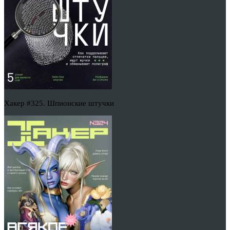
Хакер #325. Шпионские штучки