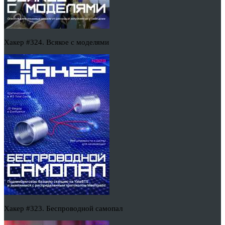
Хакер #324. Всякое с моделями
Хакер #323. Беспроводной самопал