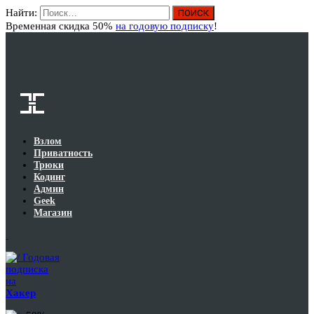
Найти:
Вход
Временная скидка 50%
на годовую подписку
!
Взлом
Приватность
Трюки
Кодинг
Админ
Geek
Магазин
Годовая
подписка
на
Хакер