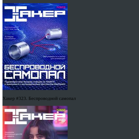
Хакер #323. Беспроводной самопал