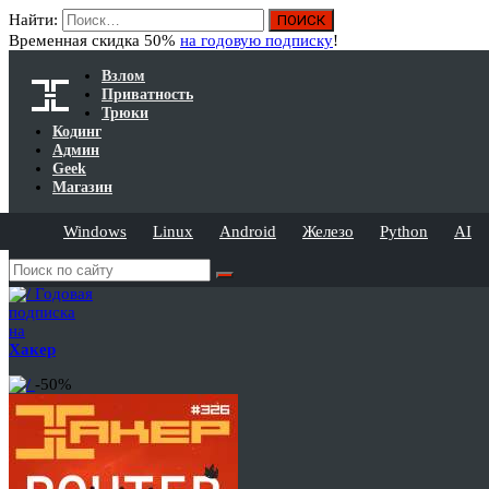
Найти:
Временная скидка 50%
на годовую подписку
!
Взлом
Приватность
Трюки
Кодинг
Админ
Geek
Магазин
Windows
Linux
Android
Железо
Python
AI
Годовая
подписка
на
Хакер
-50%