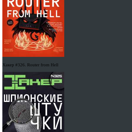
Хакер #326. Router from Hell