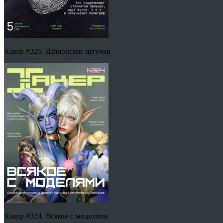
Хакер #325. Шпионские штучки
Хакер #324. Всякое с моделями