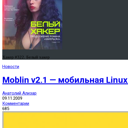
Хакер #322. Белый хакер
Новости
Moblin v2.1 — мобильная Linu
Анатолий Ализар
09.11.2009
Комментарии
685