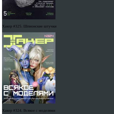
Хакер #325. Шпионские штучки
Хакер #324. Всякое с моделями