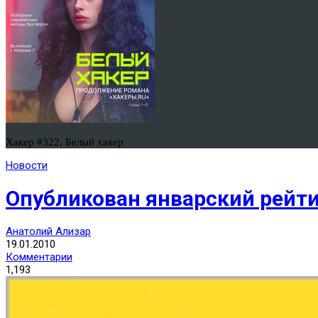
Хакер #322. Белый хакер
Новости
Опубликован январский рейт
Анатолий Ализар
19.01.2010
Комментарии
1,193