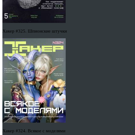
Хакер #325. Шпионские штучки
Хакер #324. Всякое с моделями