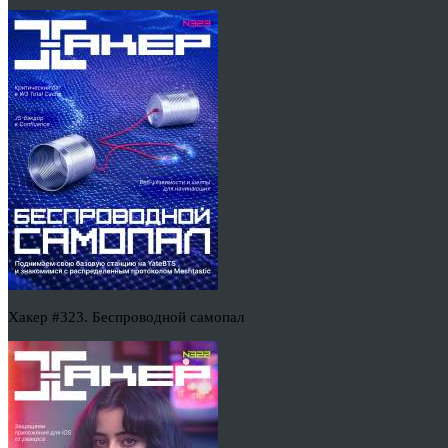
Хакер #323. Беспроводной самопал