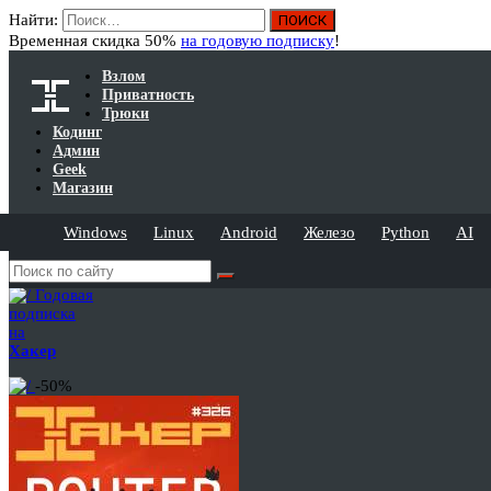
Найти:
Временная скидка 50%
на годовую подписку
!
Взлом
Приватность
Трюки
Кодинг
Админ
Geek
Магазин
Windows
Linux
Android
Железо
Python
AI
Годовая
подписка
на
Хакер
-50%