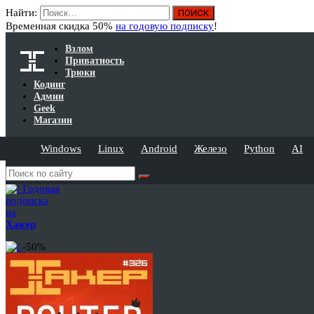
Найти:
Временная скидка 50%
на годовую подписку
!
Взлом
Приватность
Трюки
Кодинг
Админ
Geek
Магазин
Windows
Linux
Android
Железо
Python
AI
Годовая
подписка
на
Хакер
-50%