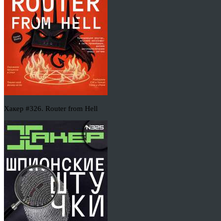
Хакер #326. Router from Hell