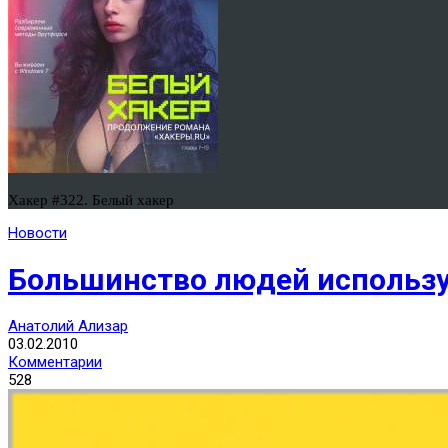
Хакер #322. Белый хакер
Новости
Большинство людей используе
Анатолий Ализар
03.02.2010
Комментарии
528