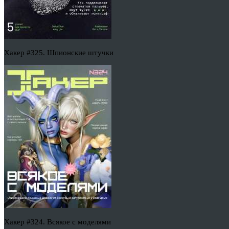
Хакер #325. Шпионские штучки
Хакер #324. Всякое с моделями