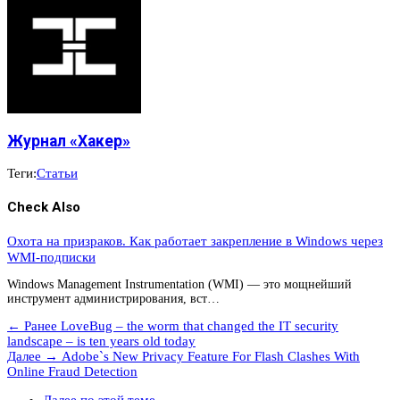
Журнал «Хакер»
Теги:
Статьи
Check Also
Охота на призраков. Как работает закрепление в Windows через
WMI-подписки
Windows Management Instrumentation (WMI) — это мощнейший
инструмент администрирования, вст…
← Ранее
LoveBug – the worm that changed the IT security
landscape – is ten years old today
Далее →
Adobe`s New Privacy Feature For Flash Clashes With
Online Fraud Detection
Далее по этой теме