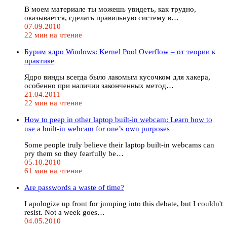
В моем материале ты можешь увидеть, как трудно,
оказывается, сделать правильную систему в…
07.09.2010
22 мин на чтение
Бурим ядро Windows: Kernel Pool Overflow – от теории к
практике
Ядро винды всегда было лакомым кусочком для хакера,
особенно при наличии законченных метод…
21.04.2011
22 мин на чтение
How to peep in other laptop built-in webcam: Learn how to
use a built-in webcam for one’s own purposes
Some people truly believe their laptop built-in webcams can
pry them so they fearfully be…
05.10.2010
61 мин на чтение
Are passwords a waste of time?
I apologize up front for jumping into this debate, but I couldn't
resist. Not a week goes…
04.05.2010