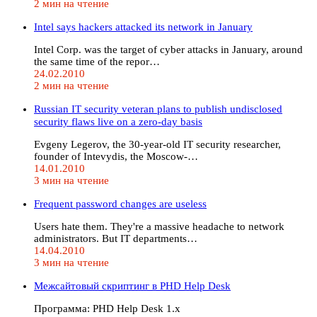
2 мин на чтение
Intel says hackers attacked its network in January
Intel Corp. was the target of cyber attacks in January, around
the same time of the repor…
24.02.2010
2 мин на чтение
Russian IT security veteran plans to publish undisclosed
security flaws live on a zero-day basis
Evgeny Legerov, the 30-year-old IT security researcher,
founder of Intevydis, the Moscow-…
14.01.2010
3 мин на чтение
Frequent password changes are useless
Users hate them. They're a massive headache to network
administrators. But IT departments…
14.04.2010
3 мин на чтение
Межсайтовый скриптинг в PHD Help Desk
Программа: PHD Help Desk 1.x