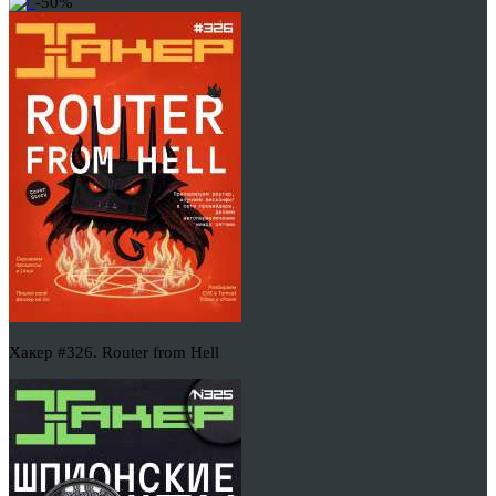
-50%
Хакер #326. Router from Hell