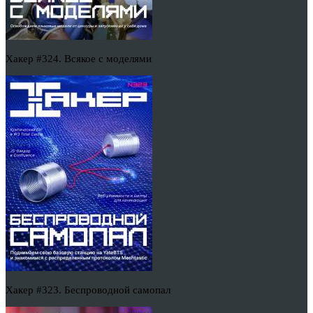
Хакер #324. Всякое с моделями
Хакер #323. Беспроводной самопал