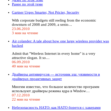
Ранее по этой теме
Gartner Urges Smarter, Not Pricier, Security
With corporate budgets still reeling from the economic
downturn of 2008 and 2009, a senio…
23.06.2010
3 мин на чтение
Air colander: A tale about how one large wireless provider was
hacked
Admit that "Wireless Internet in every home" is a very
attractive slogan. It so…
06.09.2010
40 мин на чтение
Драйверы антивирусов — источник зла: уязвимости в
драйверах проактивных защит
Многим известно, что большое количество программ
используют драйверы режима ядра в Window…
07.12.2010
22 мин на чтение
Небезопасность НАТО: как НАТО борется с хакерами