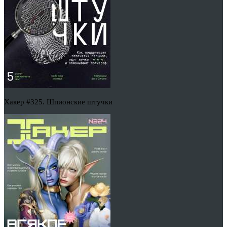
Хакер #325. Шпионские штучки