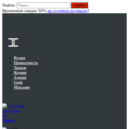
Найти:
Вход
Временная скидка 50%
на годовую подписку
!
Взлом
Приватность
Трюки
Кодинг
Админ
Geek
Магазин
Годовая
подписка
на
Хакер