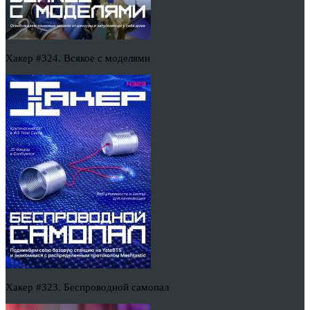
Хакер #324. Всякое с моделями
Хакер #323. Беспроводной самопал