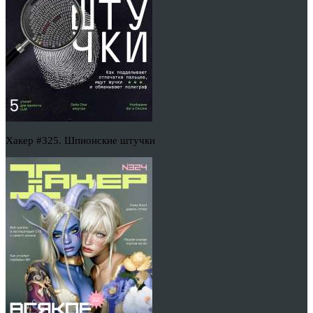
Хакер #325. Шпионские штучки