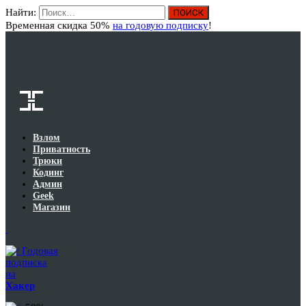
Найти:
Вход
Временная скидка 50%
на годовую подписку
!
Взлом
Приватность
Трюки
Кодинг
Админ
Geek
Магазин
Годовая
подписка
на
Хакер