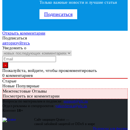
Только важные новости и лучшие статьи
Подписаться
Открыть комментарии
Подписаться
авторизуйтесь
Уведомить о
Пожалуйста, войдите, чтобы прокомментировать
0
комментариев
Старые
Новые
Популярные
Межтекстовые Отзывы
Посмотреть все комментарии
Вопросы по материалам и подписке:
support@glc.ru
Отдел рекламы и спецпроектов:
yakovleva.a@glc.ru
Контент
18+
Сайт защищен Qrator —
самой забойной защитой от DDoS в мире
Подписка для физлиц