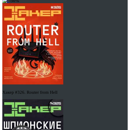
-50%
Хакер #326. Router from Hell