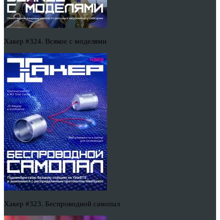
Хакер #324. Всякое с моделями
Хакер #323. Беспроводной самопал