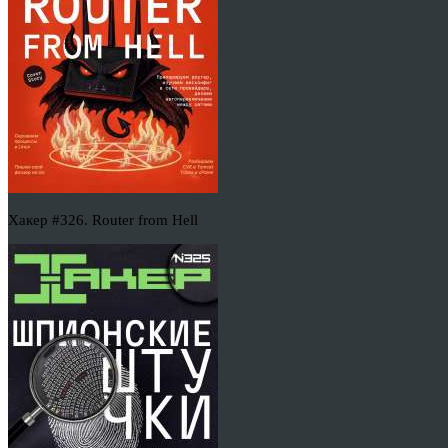
Хакер #326. Router from Hell