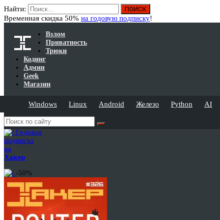
Найти:
Временная скидка 50%
на годовую подписку
!
Взлом
Приватность
Трюки
Кодинг
Админ
Geek
Магазин
Windows
Linux
Android
Железо
Python
AI
Годовая
подписка
на
Хакер
-50%