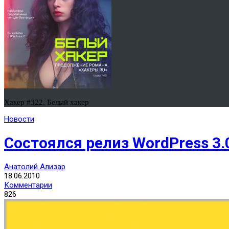
Хакер #322. Белый хакер
Новости
Состоялся релиз WordPress 3.
Анатолий Ализар
18.06.2010
Комментарии
826