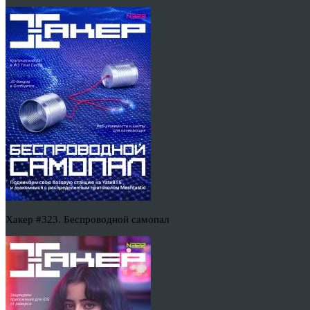
Хакер #323. Беспроводной самопал