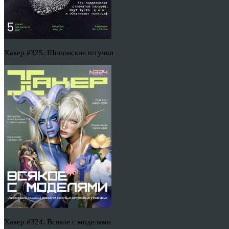
Хакер #325. Шпионские штучки
Хакер #324. Всякое с моделями