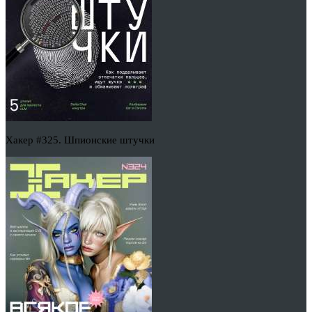
Хакер #325. Шпионские штучки