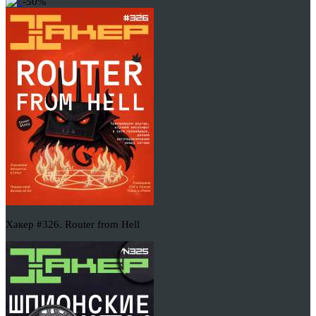
-50%
Хакер #326. Router from Hell