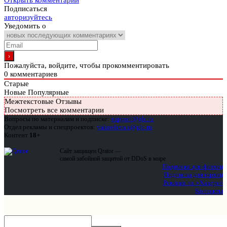
Открыть комментарии
Подписаться
авторизуйтесь
Уведомить о
Пожалуйста, войдите, чтобы прокомментировать
0
комментариев
Старые
Новые
Популярные
Межтекстовые Отзывы
Посмотреть все комментарии
Вопросы по материалам и подписке:
support@glc.ru
Отдел рекламы и спецпроектов:
yakovleva.a@glc.ru
Контент
18+
Сайт защищен Qrator —
самой забойной защитой от DDoS в мире
Подписка для физлиц
Подписка для юрлиц
Реклама на «Хакере»
Контакты