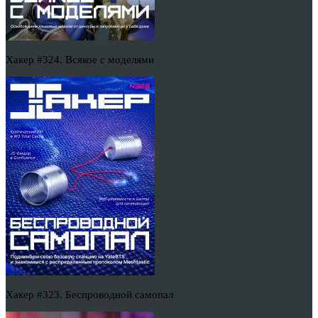
Хакер #324. Всякое с моделями
Хакер #323. Беспроводной самопал