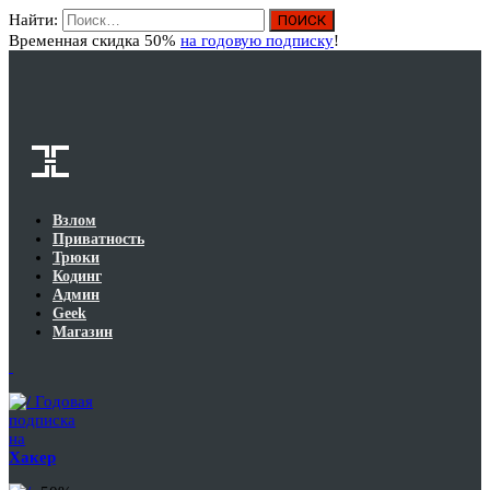
Найти:
Вход
Временная скидка 50%
на годовую подписку
!
Взлом
Приватность
Трюки
Кодинг
Админ
Geek
Магазин
Годовая
подписка
на
Хакер