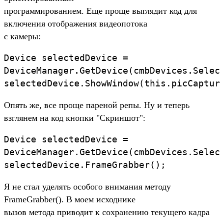
программированием. Еще проще выглядит код для
включения отображения видеопотока
с камеры:
Device selectedDevice =
DeviceManager.GetDevice(cmbDevices.Selec
selectedDevice.ShowWindow(this.picCaptur
Опять же, все проще пареной репы. Ну и теперь
взглянем на код кнопки "Скриншот":
Device selectedDevice =
DeviceManager.GetDevice(cmbDevices.Selec
selectedDevice.FrameGrabber();
Я не стал уделять особого внимания методу
FrameGrabber(). В моем исходнике
вызов метода приводит к сохранению текущего кадра