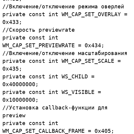
//Включение/отключение режима оверлей
private const int WM_CAP_SET_OVERLAY =
0x433;
//Скорость previewrate
private const int
WM_CAP_SET_PREVIEWRATE = 0x434;
//Включение/отключение масштабирования
private const int WM_CAP_SET_SCALE =
0x435;
private const int WS_CHILD =
0x40000000;
private const int WS_VISIBLE =
0x10000000;
//Установка callback-функции для
preview
private const int
WM_CAP_SET_CALLBACK_FRAME = 0x405;