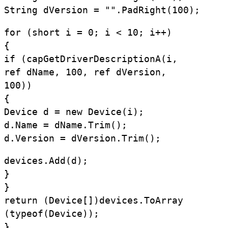
String dVersion = "".PadRight(100);
for (short i = 0; i < 10; i++)
{
if (capGetDriverDescriptionA(i,
ref dName, 100, ref dVersion,
100))
{
Device d = new Device(i);
d.Name = dName.Trim();
d.Version = dVersion.Trim();
devices.Add(d);
}
}
return (Device[])devices.ToArray
(typeof(Device));
}