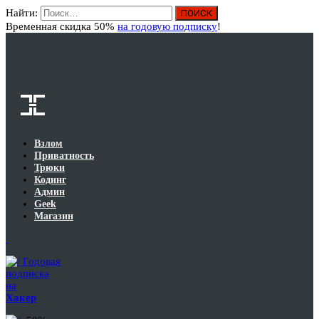
Найти:
Вход
Временная скидка 50%
на годовую подписку
!
Взлом
Приватность
Трюки
Кодинг
Админ
Geek
Магазин
Годовая
подписка
на
Хакер