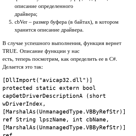
описание определенного
драйвера;
cbVer – размер буфера (в байтах), в котором
хранится описание драйвера.
В случае успешного выполнения, функция вернет
TRUE. Описание функции у нас
есть, теперь посмотрим, как определить ее в C#.
Делается это так:
[DllImport("avicap32.dll")]
protected static extern bool
capGetDriverDescriptionA (short
wDriverIndex,
[MarshalAs(UnmanagedType.VBByRefStr)]
ref String lpszName, int cbName,
[MarshalAs(UnmanagedType.VBByRefStr)]
ref