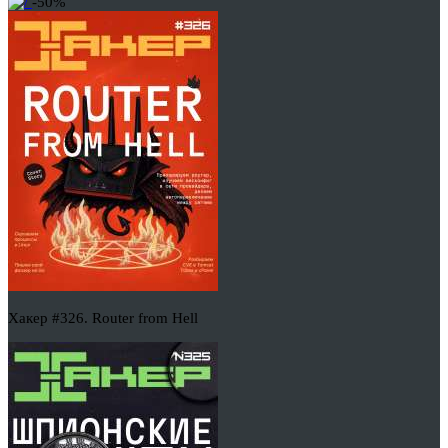
-50%
Хакер #326. Router from Hell