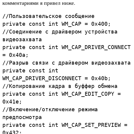
комментариями я привел ниже.
//Пользовательское сообщение
private const int WM_CAP = 0x400;
//Соединение с драйвером устройства
видеозахвата
private const int WM_CAP_DRIVER_CONNECT
= 0x40a;
//Разрыв связи с драйвером видеозахвата
private const int
WM_CAP_DRIVER_DISCONNECT = 0x40b;
//Копирование кадра в буффер обмена
private const int WM_CAP_EDIT_COPY =
0x41e;
//Включение/отключение режима
предпосмотра
private const int WM_CAP_SET_PREVIEW =
0x432;