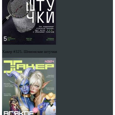
Хакер #325. Шпионские штучки