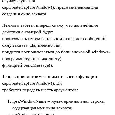
службу функция
capCreateCaptureWindow(), предназначенная для
создания окна захвата.
Немного забегая вперед, скажу, что дальнейшие
действия с камерой будут
происходить путем банальной отправки сообщений
окну захвата. Да, именно так,
придется воспользоваться до боли знакомой windows-
программисту (и приколисту)
функцией SendMessage().
Теперь присмотримся внимательнее к функции
capCreateCaptureWindow(). Ей
требуется передать шесть аргументов:
lpszWindowName – нуль-терминальная строка,
содержащая имя окна захвата;
dwStyle – стиль окна;