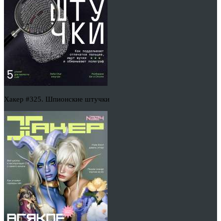
Хакер #325. Шпионские штучки