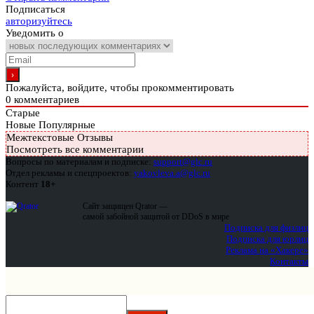
Подписаться
авторизуйтесь
Уведомить о
Пожалуйста, войдите, чтобы прокомментировать
0
комментариев
Старые
Новые
Популярные
Межтекстовые Отзывы
Посмотреть все комментарии
Вопросы по материалам и подписке:
support@glc.ru
Отдел рекламы и спецпроектов:
yakovleva.a@glc.ru
Контент
18+
Сайт защищен Qrator —
самой забойной защитой от DDoS в мире
Подписка для физлиц
Подписка для юрлиц
Реклама на «Хакере»
Контакты