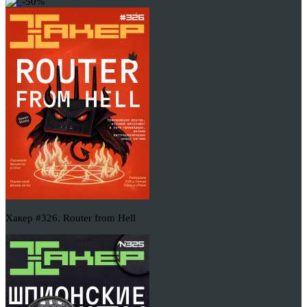
-50%
Хакер #326. Router from Hell