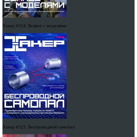
Хакер #324. Всякое с моделями
Хакер #323. Беспроводной самопал