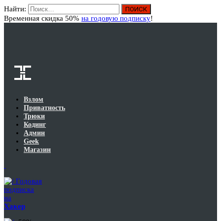
Найти:
Вход
Временная скидка 50%
на годовую подписку
!
Взлом
Приватность
Трюки
Кодинг
Админ
Geek
Магазин
Годовая
подписка
на
Хакер