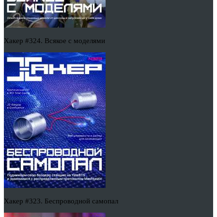
Хакер #324. Всякое с моделями
Хакер #323. Беспроводной самопал