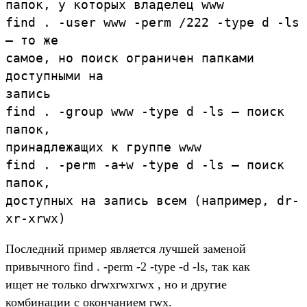
папок, у которых владелец www
find . -user www -perm /222 -type d -ls
– то же
самое, но поиск ограничен папками
доступными на
запись
find . -group www -type d -ls – поиск
папок,
принадлежащих к группе www
find . -perm -a+w -type d -ls – поиск
папок,
доступных на запись всем (например, dr-
xr-xrwx)
Последний пример является лучшей заменой
привычного find . -perm -2 -type -d -ls, так как
ищет не только drwxrwxrwx , но и другие
комбинации с окончанием rwx.