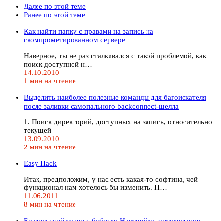
Далее по этой теме
Ранее по этой теме
Как найти папку с правами на запись на
скомпрометированном сервере
Наверное, ты не раз сталкивался с такой проблемой, как
поиск доступной н…
14.10.2010
1 мин на чтение
Выделить наиболее полезные команды для багоискателя
после заливки самопального backconnect-шелла
1. Поиск директорий, доступных на запись, относительно
текущей
13.09.2010
2 мин на чтение
Easy Hack
Итак, предположим, у нас есть какая-то софтина, чей
функционал нам хотелось бы изменить. П…
11.06.2011
8 мин на чтение
Бразильский танец с бубном: Настройка, оптимизация