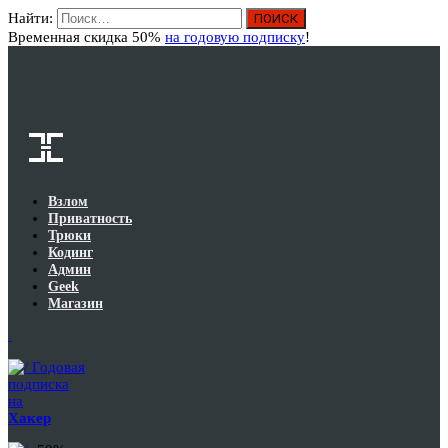
Найти:
Вход
Временная скидка 50%
на годовую подписку
!
Взлом
Приватность
Трюки
Кодинг
Админ
Geek
Магазин
Годовая
подписка
на
Хакер