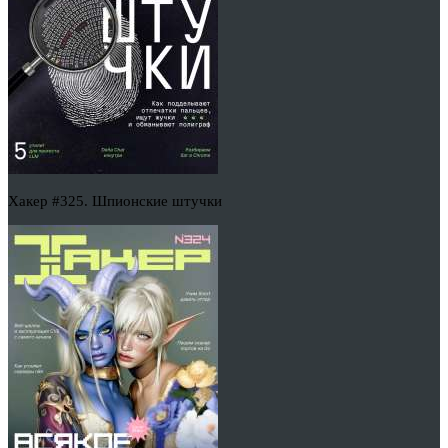
Хакер #325. Шпионские штучки