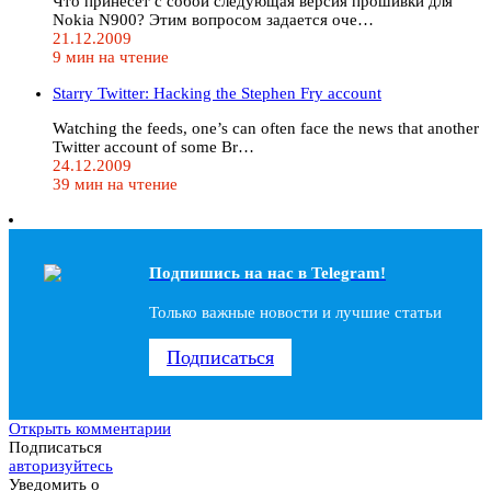
Что принесет с собой следующая версия прошивки для
Nokia N900? Этим вопросом задается оче…
21.12.2009
9 мин на чтение
Starry Twitter: Hacking the Stephen Fry account
Watching the feeds, one’s can often face the news that another
Twitter account of some Br…
24.12.2009
39 мин на чтение
Подпишись на наc в Telegram!
Только важные новости и лучшие статьи
Подписаться
Открыть комментарии
Подписаться
авторизуйтесь
Уведомить о