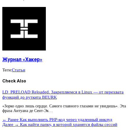
Журнал «Хакер»
Теги:
Статьи
Check Also
LD_PRELOAD Reloaded. Закрепляемся в Linux — от перехвата
функций до руткита BEURK
«Зорко одно лишь сердце. Самого главного глазами не увидишь». Эта
фраза Антуана де Сент-Эк…
← Ранее
Как выполнить PHP-код через удаленный инклуд
Далее →
Как найти папку, в которой хранятся файлы сессий