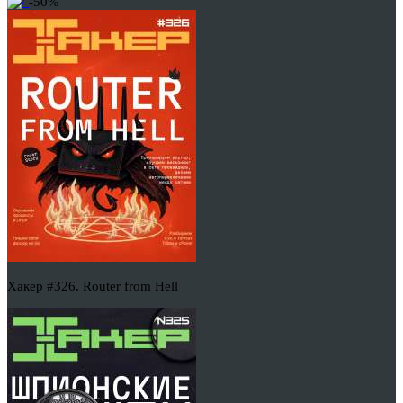
-50%
Хакер #326. Router from Hell