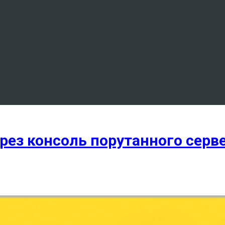
рез консоль порутанного серв