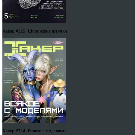
Хакер #325. Шпионские штучки
Хакер #324. Всякое с моделями