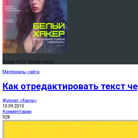
Хакер #322. Белый хакер
Материалы сайта
Как отредактировать текст че
Журнал «Хакер»
10.09.2010
Комментарии
928