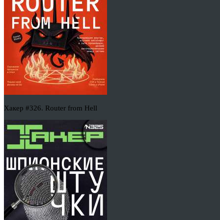
Хакер #326. Router from Hell