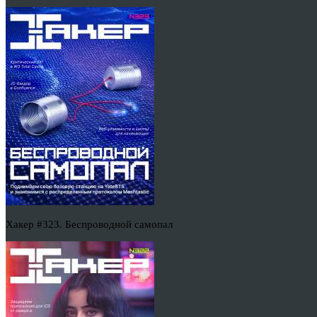
Хакер #323. Беспроводной самопал