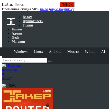
Найти:
Временная скидка 50%
на годовую подписку
!
Взлом
Приватность
Трюки
Кодинг
Админ
Geek
Магазин
Windows
Linux
Android
Железо
Python
AI
Годовая
подписка
на
Хакер
-50%