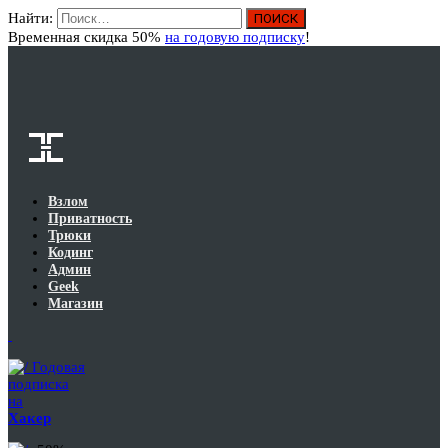
Найти:
Вход
Временная скидка 50%
на годовую подписку
!
Взлом
Приватность
Трюки
Кодинг
Админ
Geek
Магазин
Годовая
подписка
на
Хакер