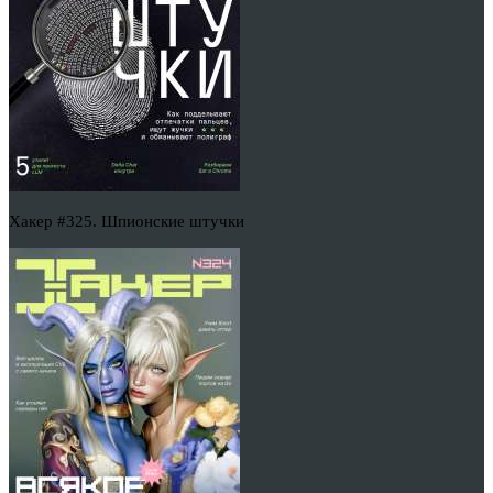
Хакер #325. Шпионские штучки