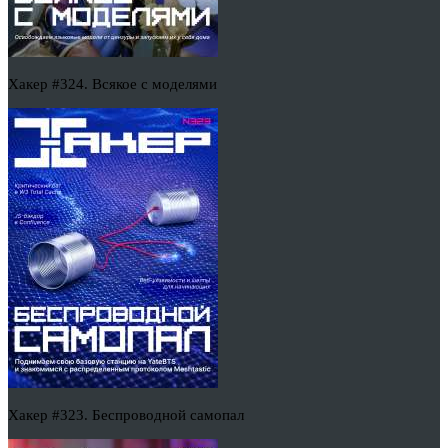
Хакер #324. Всякое с моделями
Хакер #323. Беспроводной самопал