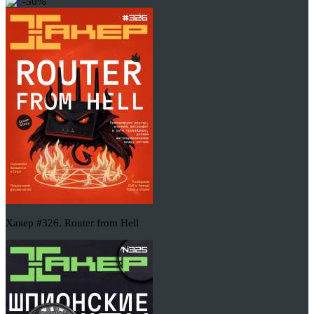
-50%
Хакер #326. Router from Hell