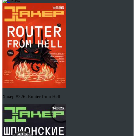
-50%
Хакер #326. Router from Hell