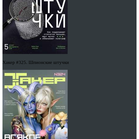
Хакер #325. Шпионские штучки