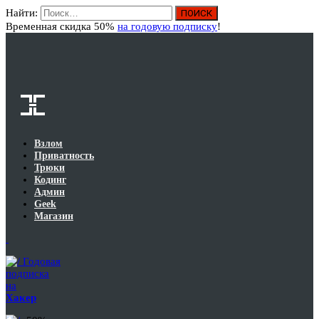
Найти:
Вход
Временная скидка 50%
на годовую подписку
!
Взлом
Приватность
Трюки
Кодинг
Админ
Geek
Магазин
Годовая
подписка
на
Хакер