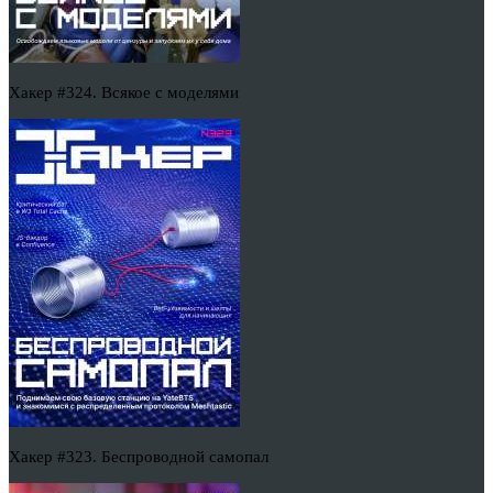
Хакер #324. Всякое с моделями
Хакер #323. Беспроводной самопал