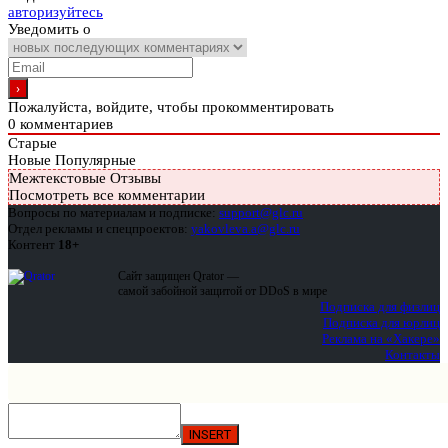
авторизуйтесь
Уведомить о
Пожалуйста, войдите, чтобы прокомментировать
0
комментариев
Старые
Новые
Популярные
Межтекстовые Отзывы
Посмотреть все комментарии
Вопросы по материалам и подписке:
support@glc.ru
Отдел рекламы и спецпроектов:
yakovleva.a@glc.ru
Контент
18+
Сайт защищен Qrator —
самой забойной защитой от DDoS в мире
Подписка для физлиц
Подписка для юрлиц
Реклама на «Хакере»
Контакты
INSERT