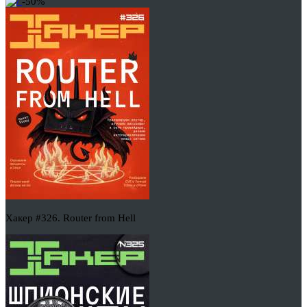
-50%
Хакер #326. Router from Hell