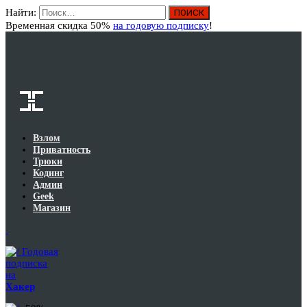
Найти:
Вход
Временная скидка 50%
на годовую подписку
!
Взлом
Приватность
Трюки
Кодинг
Админ
Geek
Магазин
Годовая
подписка
на
Хакер