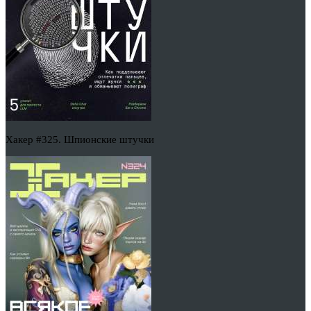
Хакер #325. Шпионские штучки