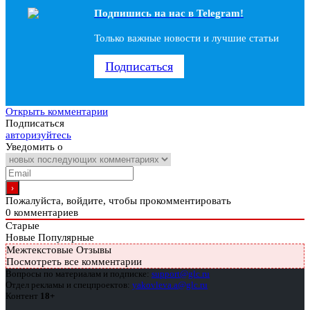
Подпишись на наc в Telegram!
Только важные новости и лучшие статьи
Подписаться
Открыть комментарии
Подписаться
авторизуйтесь
Уведомить о
Пожалуйста, войдите, чтобы прокомментировать
0
комментариев
Старые
Новые
Популярные
Межтекстовые Отзывы
Посмотреть все комментарии
Вопросы по материалам и подписке:
support@glc.ru
Отдел рекламы и спецпроектов:
yakovleva.a@glc.ru
Контент
18+