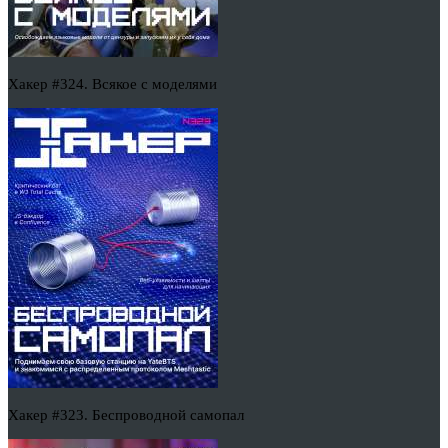
Хакер #324. Всякое с моделями
Хакер #323. Беспроводной самопал