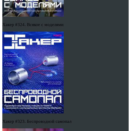
Хакер #324. Всякое с моделями
Хакер #323. Беспроводной самопал