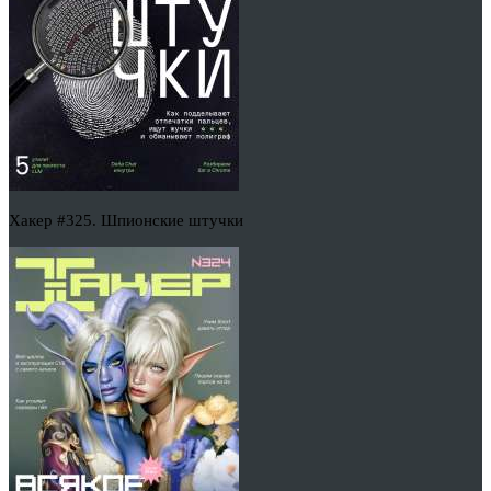
Хакер #325. Шпионские штучки