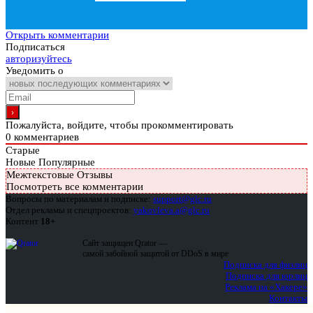
Открыть комментарии
Подписаться
авторизуйтесь
Уведомить о
Пожалуйста, войдите, чтобы прокомментировать
0
комментариев
Старые
Новые
Популярные
Межтекстовые Отзывы
Посмотреть все комментарии
Вопросы по материалам и подписке:
support@glc.ru
Отдел рекламы и спецпроектов:
yakovleva.a@glc.ru
Контент
18+
Сайт защищен Qrator —
самой забойной защитой от DDoS в мире
Подписка для физлиц
Подписка для юрлиц
Реклама на «Хакере»
Контакты