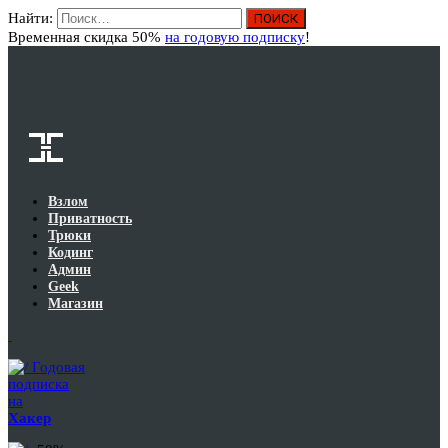
Найти:
Вход
Временная скидка 50%
на годовую подписку
!
Взлом
Приватность
Трюки
Кодинг
Админ
Geek
Магазин
Годовая
подписка
на
Хакер