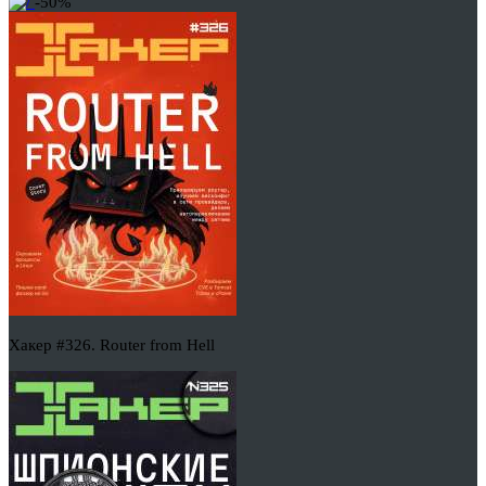
-50%
Хакер #326. Router from Hell