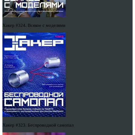
Хакер #324. Всякое с моделями
Хакер #323. Беспроводной самопал