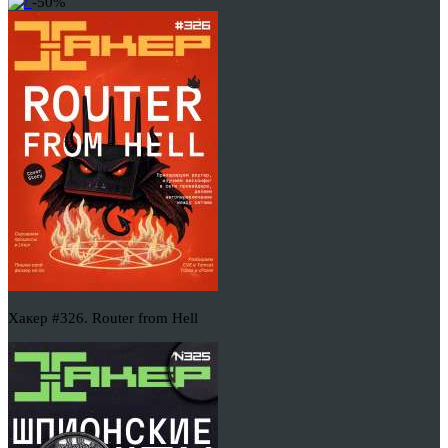
-50%
Хакер #326. Router from Hell