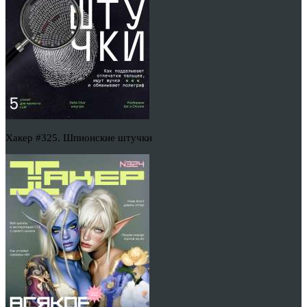
Хакер #325. Шпионские штучки