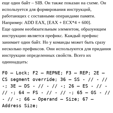
еще один байт – SIB. Он также показан на схеме. Он
используется для формирования инструкций,
работающих с составными операндами памяти.
Например: ADD EAX, [EAX + ECX*4 + 600].
Еще одним необязательным элементом, образующим
инструкцию является префикс. Каждый префикс
занимает один байт. Но у команды может быть сразу
несколько префиксов. Они используются для придания
инструкции определенных свойств. Всего их
одиннадцать:
F0 – Lock; F2 – REPNE; F3 – REP; 2E –
CS segment override; 36 – SS - // - //
-; 3E – DS - // - // -; 26 – ES - // -
// -; 64 – FS - // - // -; 65 – GS - //
- // -; 66 – Operand – Size; 67 –
Address Size;