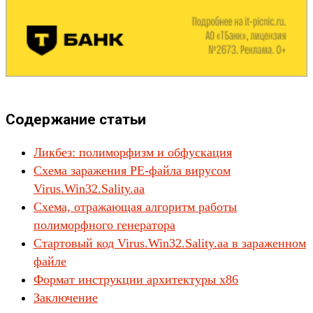
Содержание статьи
Ликбез: полиморфизм и обфускация
Схема заражения PE-файла вирусом
Virus.Win32.Sality.aa
Схема, отражающая алгоритм работы
полиморфного генератора
Стартовый код Virus.Win32.Sality.aa в зараженном
файле
Формат инструкции архитектуры x86
Заключение