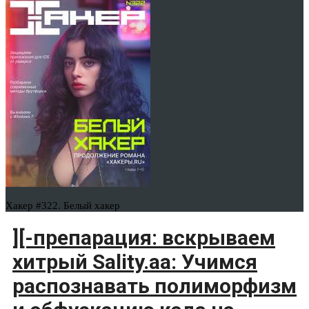
Хакер #322. Белый хакер
][-препарация: вскрываем
хитрый Sality.aa: Учимся
распознавать полиморфизм