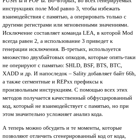
PUSH’ы и POP’ы. Во–вторых, во всех генерируемых
инструкциях поле Mod равно 3, чтобы избежать
взаимодействия с памятью, а оперировать только с
другими регистрами или мгновенными значениями.
Исключение составляет команда LEA, в которой Mod
всегда равен 2, а использование 3 приведет к
генерации исключения. В-третьих, используется
множество двухбайтовых опкодов, которые опять-таки
не оперируют с памятью: SHLD, BSF, BTS, BTC,
XADD и др. И напоследок – Sality добавляет байт 66h,
а также сегментные и REPxx префиксы к
произвольным инструкциям. С помощью всех этих
методов получается качественный обфусцированный
код, который не взаимодействует с памятью, но при
этом значительно усложняет анализ кода.
А теперь можно обсудить и те моменты, которые
позволяют отличить сгенерированный код от кода,