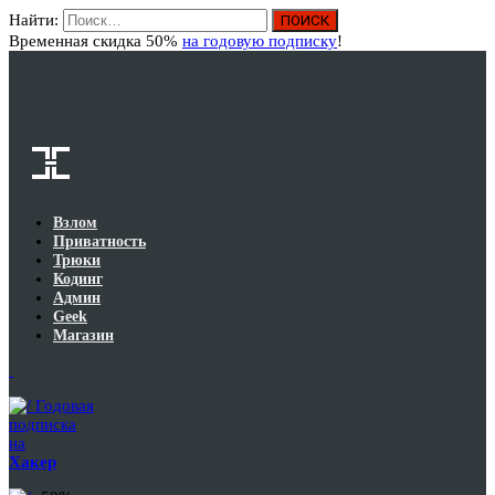
Найти:
Вход
Временная скидка 50%
на годовую подписку
!
Взлом
Приватность
Трюки
Кодинг
Админ
Geek
Магазин
Годовая
подписка
на
Хакер