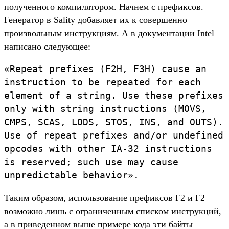
полученного компилятором. Начнем с префиксов.
Генератор в Sality добавляет их к совершенно
произвольным инструкциям. А в документации Intel
написано следующее:
«Repeat prefixes (F2H, F3H) cause an
instruction to be repeated for each
element of a string. Use these prefixes
only with string instructions (MOVS,
CMPS, SCAS, LODS, STOS, INS, and OUTS).
Use of repeat prefixes and/or undefined
opcodes with other IA-32 instructions
is reserved; such use may cause
unpredictable behavior».
Таким образом, использование префиксов F2 и F2
возможно лишь с ограниченным списком инструкций,
а в приведенном выше примере кода эти байты