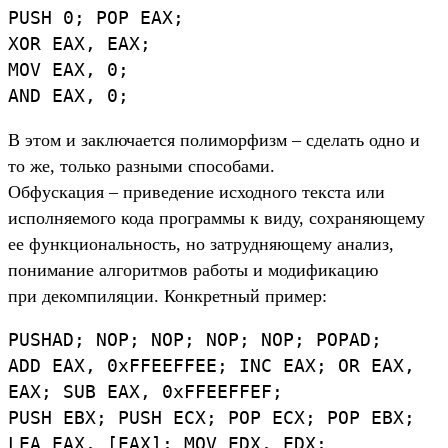
PUSH 0; POP EAX;
XOR EAX, EAX;
MOV EAX, 0;
AND EAX, 0;
В этом и заключается полиморфизм – сделать одно и
то же, только разными способами.
Обфускация – приведение исходного текста или
исполняемого кода программы к виду, сохраняющему
ее функциональность, но затрудняющему анализ,
понимание алгоритмов работы и модификацию
при декомпиляции. Конкретный пример:
PUSHAD; NOP; NOP; NOP; NOP; POPAD;
ADD EAX, 0xFFEEFFEE; INC EAX; OR EAX,
EAX; SUB EAX, 0xFFEEFFEF;
PUSH EBX; PUSH ECX; POP ECX; POP EBX;
LEA EAX, [EAX]; MOV EDX, EDX;