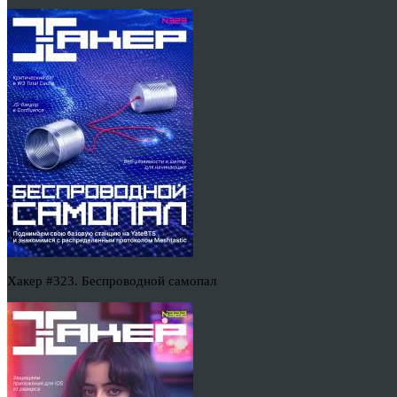
Хакер #323. Беспроводной самопал