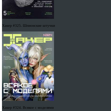
Хакер #325. Шпионские штучки
Хакер #324. Всякое с моделями