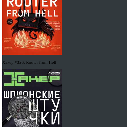
Хакер #326. Router from Hell