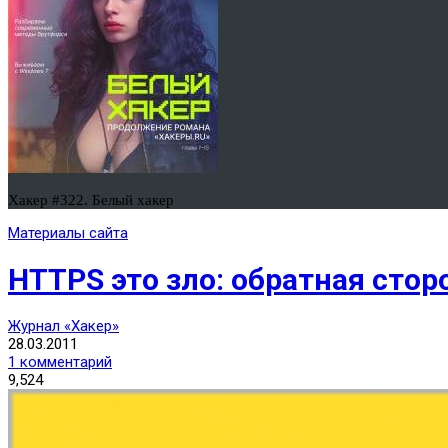
Хакер #322. Белый хакер
Материалы сайта
HTTPS это зло: обратная сто
Журнал «Хакер»
28.03.2011
1 комментарий
9,524