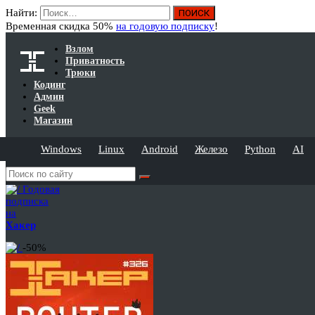
Найти:
Временная скидка 50%
на годовую подписку
!
Взлом
Приватность
Трюки
Кодинг
Админ
Geek
Магазин
Windows
Linux
Android
Железо
Python
AI
Годовая
подписка
на
Хакер
-50%