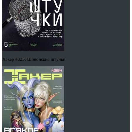
Хакер #325. Шпионские штучки