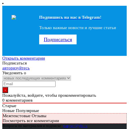
Подпишись на наc в Telegram!
Только важные новости и лучшие статьи
Подписаться
Открыть комментарии
Подписаться
авторизуйтесь
Уведомить о
Пожалуйста, войдите, чтобы прокомментировать
0
комментариев
Старые
Новые
Популярные
Межтекстовые Отзывы
Посмотреть все комментарии
Вопросы по материалам и подписке:
support@glc.ru