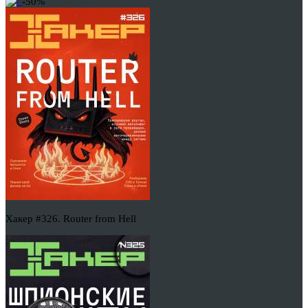
-50%
Хакер #326. Router from Hell