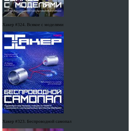
Хакер #324. Всякое с моделями
Хакер #323. Беспроводной самопал