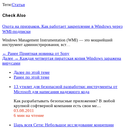
Теги:
Статьи
Check Also
Охота на призраков. Как работает закрепление в Windows через
WMI-подписки
Windows Management Instrumentation (WMI) — это мощнейший
инструмент администрирования, вст…
← Ранее
Приятная новинка от Sony
Далее →
Каждая четвертая пиратская копия Windows заражена
вирусами
Далее по этой теме
Ранее по этой теме
13 утилит для безопасной разработки: инструменты от
Microsoft для написания надежного кода
Как разрабатывать безопасные приложения? В любой
крупной софтверной компании есть свои ме…
03.08.2011
6 мин на чтение
Царь всея Сети: Небольшое исследование концепции