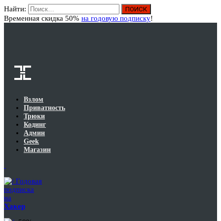
Найти:
Вход
Временная скидка 50%
на годовую подписку
!
Взлом
Приватность
Трюки
Кодинг
Админ
Geek
Магазин
Годовая
подписка
на
Хакер