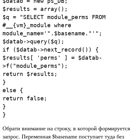
$datab = new ps_DB;
$results = array();
$q = "SELECT module_perms FROM
#__{vm}_module where
module_name='".$basename."'";
$datab->query($q);
if ($datab->next_record()) {
$results[ 'perms' ] = $datab-
>f("module_perms");
return $results;
}
else {
return false;
}
}
Обрати внимание на строку, в которой формируется
запрос. Переменная $basename поступает туда без