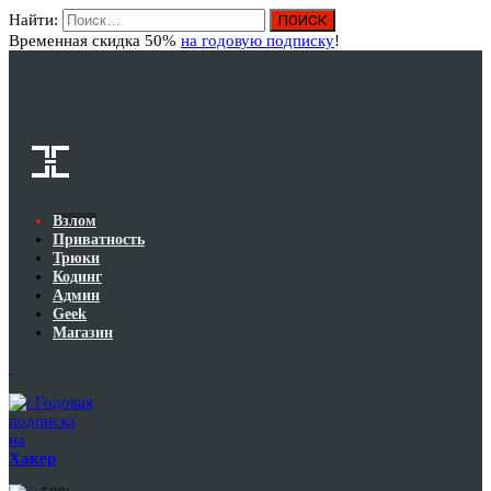
Найти:
Вход
Временная скидка 50%
на годовую подписку
!
Взлом
Приватность
Трюки
Кодинг
Админ
Geek
Магазин
Годовая
подписка
на
Хакер