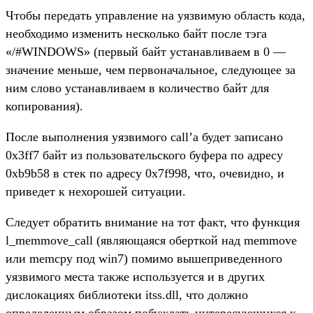
Чтобы передать управление на уязвимую область кода,
необходимо изменить несколько байт после тэга
«/#WINDOWS» (первый байт устанавливаем в 0 —
значение меньше, чем первоначальное, следующее за
ним слово устанавливаем в количество байт для
копирования).
После выполнения уязвимого call’а будет записано
0x3ff7 байт из пользовательского буфера по адресу
0xb9b58 в стек по адресу 0x7f998, что, очевидно, и
приведет к нехорошей ситуации.
Следует обратить внимание на тот факт, что функция
l_memmove_call (являющаяся оберткой над memmove
или memcpy под win7) помимо вышеприведенного
уязвимого места также используется и в других
дислокациях библиотеки itss.dll, что должно