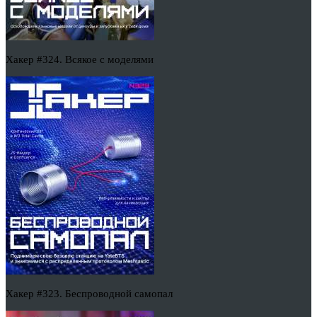
Хакер #324. Всякое с моделями
Хакер #323. Беспроводной самопал