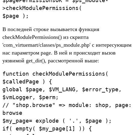
$pagePermissionsOK = $ps_module-
>checkModulePermissions(
$page );
В последней строке вызывается функция
checkModulePermissions() из скрипта
'com_virtuemart/classes/ps_module.php' с интересующим
нас параметром page. В ней и происходит вызов
уязвимой get_dir(), рассмотренной выше:
function checkModulePermissions(
$calledPage ) {
global $page, $VM_LANG, $error_type,
$vmLogger, $perm;
// "shop.browse" => module: shop, page:
browse
$my_page= explode ( '.', $page );
if( empty( $my_page[1] )) {