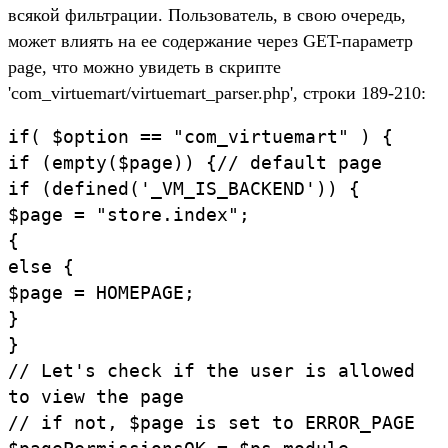
всякой фильтрации. Пользователь, в свою очередь,
может влиять на еe содержание через GET-параметр
page, что можно увидеть в скрипте
'com_virtuemart/virtuemart_parser.php', строки 189-210:
if( $option == "com_virtuemart" ) {
if (empty($page)) {// default page
if (defined('_VM_IS_BACKEND')) {
$page = "store.index";
{
else {
$page = HOMEPAGE;
}
}
// Let's check if the user is allowed
to view the page
// if not, $page is set to ERROR_PAGE