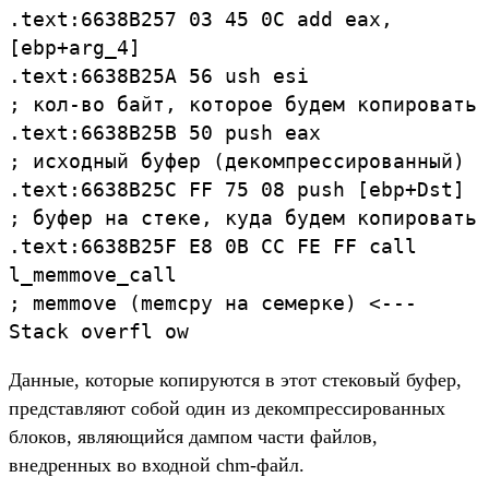
.text:6638B257 03 45 0C add eax,
[ebp+arg_4]
.text:6638B25A 56 ush esi
; кол-во байт, которое будем копировать
.text:6638B25B 50 push eax
; исходный буфер (декомпрессированный)
.text:6638B25C FF 75 08 push [ebp+Dst]
; буфер на стеке, куда будем копировать
.text:6638B25F E8 0B CC FE FF call
l_memmove_call
; memmove (memcpy на семерке) <---
Stack overfl ow
Данные, которые копируются в этот стековый буфер,
представляют собой один из декомпрессированных
блоков, являющийся дампом части файлов,
внедренных во входной chm-файл.