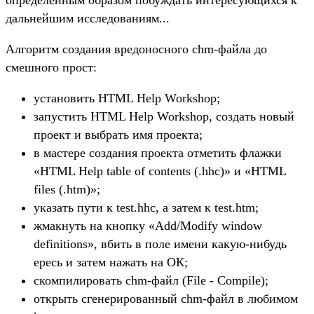
определенным образом побуждать интересующихся к
дальнейшим исследованиям...
Алгоритм создания вредоносного chm-файла до
смешного прост:
установить HTML Help Workshop;
запустить HTML Help Workshop, создать новый
проект и выбрать имя проекта;
в мастере создания проекта отметить флажки
«HTML Help table of contents (.hhc)» и «HTML
files (.htm)»;
указать пути к test.hhc, а затем к test.htm;
жмакнуть на кнопку «Add/Modify window
definitions», вбить в поле имени какую-нибудь
ересь и затем нажать на ОК;
скомпилировать chm-файл (File - Compile);
открыть сгенерированный chm-файл в любимом