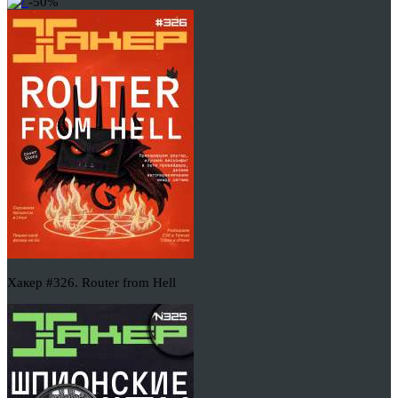
-50%
Хакер #326. Router from Hell