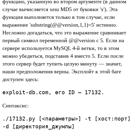
функцию, указанную во втором аргументе (в данном
случае вычисляется хеш MD5 от буковки 'x'). Эта
функция выполняется только в том случае, если
выражение 'substring(@@version,1,1)=5' истинно.
Несложно догадаться, что это выражение сравнивает
первый символ переменной @@version с 5. Если на
сервере используется MySQL 4-й ветки, то в этом
можно убедиться, подставив 4 вместо 5. Если после
этого сервер будет тупить целую минуту — значит,
наши предположения верны. Эксплойт к этой баге
доступен здесь:
exploit-db.com, его ID — 17132.
Синтаксис:
./17132.py [<параметры>] -t [хост:порт]
-d [директория_джумлы]