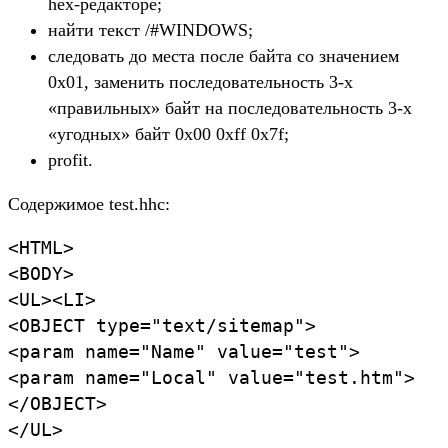
hex-редакторе;
найти текст /#WINDOWS;
следовать до места после байта со значением
0x01, заменить последовательность 3-х
«правильных» байт на последовательность 3-х
«угодных» байт 0x00 0xff 0x7f;
profit.
Содержимое test.hhc:
<HTML>
<BODY>
<UL><LI>
<OBJECT type="text/sitemap">
<param name="Name" value="test">
<param name="Local" value="test.htm">
</OBJECT>
</UL>