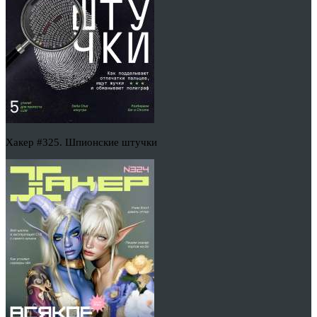
Хакер #325. Шпионские штучки