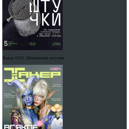
Хакер #325. Шпионские штучки