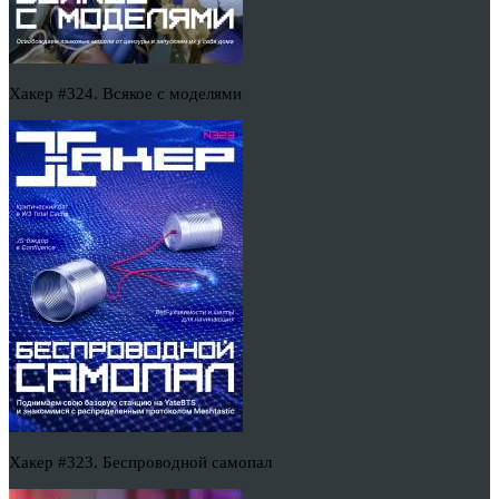
Хакер #324. Всякое с моделями
Хакер #323. Беспроводной самопал