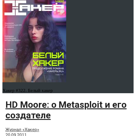
Хакер #322. Белый хакер
HD Moore: о Metasploit и его
создателе
Журнал «Хакер»
20.09.2011