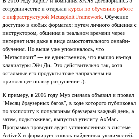
В 2010 году Rapid7 и компания SANS договорились о
сотрудничестве и открыли
курсы по обучению работе
с инфраструктурой Metasploit Framework
. Обучение
доступно в любых форматах: путем личного общения с
инструктором, общения в реальном времени через
интернет или даже в виде самостоятельного онлайн-
обучения. Но выше уже упоминалось, что
"Метасплоит" — не единственное, что вышло из-под
клавиатуры Эйч Ди. Это действительно так, хотя
остальные его продукты тоже направлены на
приносящее пользу разрушение :).
К примеру, в 2006 году Мур сначала объявил и провел
"Месяц браузерных багов", в ходе которого публиковал
по эксплоиту к популярным браузерам каждый день, а
затем, подытоживая, выпустил утилиту AxMan.
Программа проводит аудит установленных в системе
ActiveX и формирует список найденных уязвимостей.