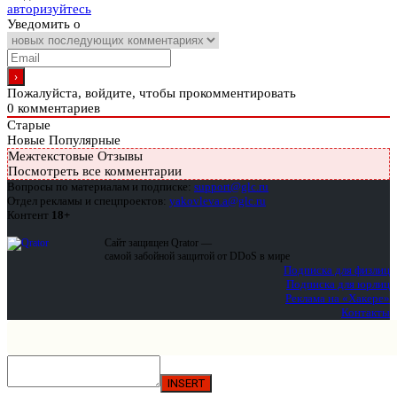
авторизуйтесь
Уведомить о
Пожалуйста, войдите, чтобы прокомментировать
0
комментариев
Старые
Новые
Популярные
Межтекстовые Отзывы
Посмотреть все комментарии
Вопросы по материалам и подписке:
support@glc.ru
Отдел рекламы и спецпроектов:
yakovleva.a@glc.ru
Контент
18+
Сайт защищен Qrator —
самой забойной защитой от DDoS в мире
Подписка для физлиц
Подписка для юрлиц
Реклама на «Хакере»
Контакты
INSERT