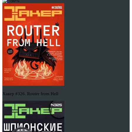
-50%
Хакер #326. Router from Hell