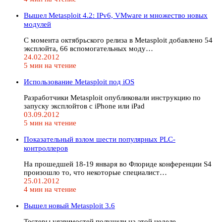
Вышел Metasploit 4.2: IPv6, VMware и множество новых
модулей
С момента октябрьского релиза в Metasploit добавлено 54
эксплойта, 66 вспомогательных моду…
24.02.2012
5 мин на чтение
Использование Metasploit под iOS
Разработчики Metasploit опубликовали инструкцию по
запуску эксплойтов с iPhone или iPad
03.09.2012
5 мин на чтение
Показательный взлом шести популярных PLC-
контроллеров
На прошедшей 18-19 января во Флориде конференции S4
произошло то, что некоторые специалист…
25.01.2012
4 мин на чтение
Вышел новый Metasploit 3.6
Тестеры уязвимостей получили на этой неделе