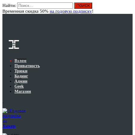
Найти:
Вход
Временная скидка 50%
на годовую подписку
!
Взлом
Приватность
Трюки
Кодинг
Админ
Geek
Магазин
Годовая
подписка
на
Хакер