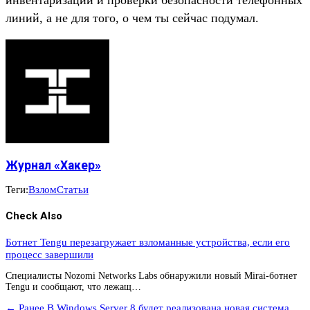
инвентаризации и проверки безопасности телефонных
линий, а не для того, о чем ты сейчас подумал.
Журнал «Хакер»
Теги:
Взлом
Статьи
Check Also
Ботнет Tengu перезагружает взломанные устройства, если его
процесс завершили
Специалисты Nozomi Networks Labs обнаружили новый Mirai-ботнет
Tengu и сообщают, что лежащ…
← Ранее
В Windows Server 8 будет реализована новая система