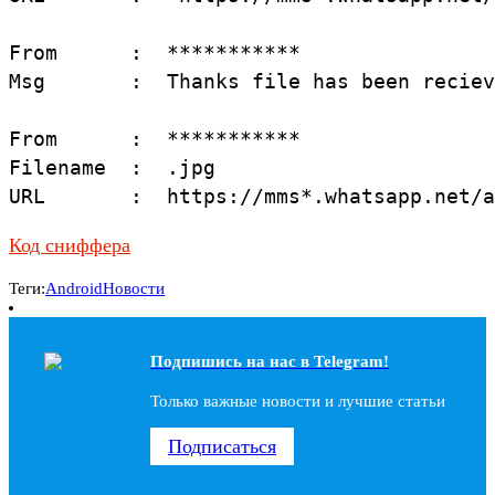
From      :  ***********

Msg       :  Thanks file has been reciev
From      :  ***********

Filename  :  .jpg

URL       :  https://mms*.whatsapp.net/a
Код сниффера
Теги:
Android
Новости
Подпишись на наc в Telegram!
Только важные новости и лучшие статьи
Подписаться