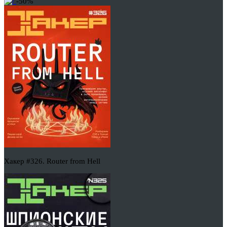
-50%
Хакер #326. Router from Hell