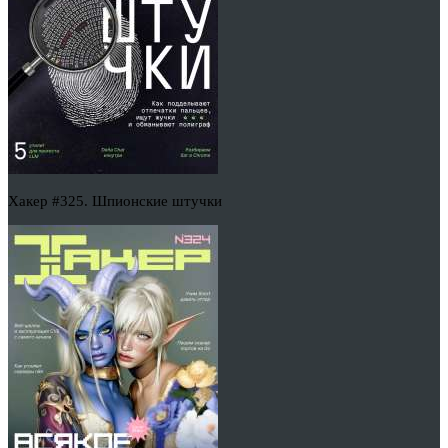
Хакер #325. Шпионские штучки