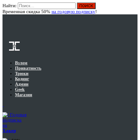
Найти:
Вход
Временная скидка 50%
на годовую подписку
!
Взлом
Приватность
Трюки
Кодинг
Админ
Geek
Магазин
Годовая
подписка
на
Хакер