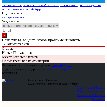
12 комментариев
к записи Android-приложение для прослушки
пользователей WhatsApp
Подписаться
авторизуйтесь
Уведомить о
Пожалуйста, войдите, чтобы прокомментировать
12
комментариев
Старые
Новые
Популярные
Межтекстовые Отзывы
Посмотреть все комментарии
Вопросы по материалам и подписке:
support@glc.ru
Отдел рекламы и спецпроектов:
yakovleva.a@glc.ru
Контент
18+
Сайт защищен Qrator —
самой забойной защитой от DDoS в мире
Подписка для физлиц
Подписка для юрлиц
Реклама на «Хакере»
Контакты