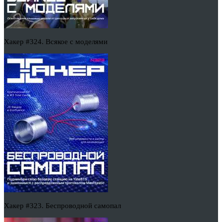
Хакер #324. Всякое с моделями
Хакер #323. Беспроводной самопал