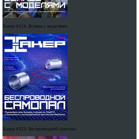
Хакер #324. Всякое с моделями
Хакер #323. Беспроводной самопал