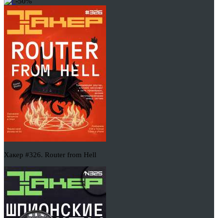
-50%
Хакер #326. Router from Hell