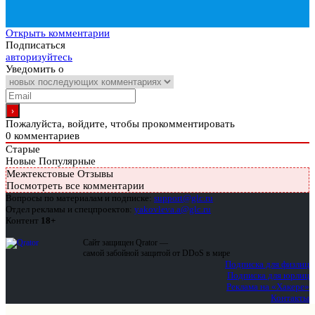
Открыть комментарии
Подписаться
авторизуйтесь
Уведомить о
Пожалуйста, войдите, чтобы прокомментировать
0
комментариев
Старые
Новые
Популярные
Межтекстовые Отзывы
Посмотреть все комментарии
Вопросы по материалам и подписке:
support@glc.ru
Отдел рекламы и спецпроектов:
yakovleva.a@glc.ru
Контент
18+
Сайт защищен Qrator —
самой забойной защитой от DDoS в мире
Подписка для физлиц
Подписка для юрлиц
Реклама на «Хакере»
Контакты