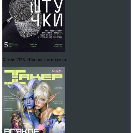
Хакер #325. Шпионские штучки