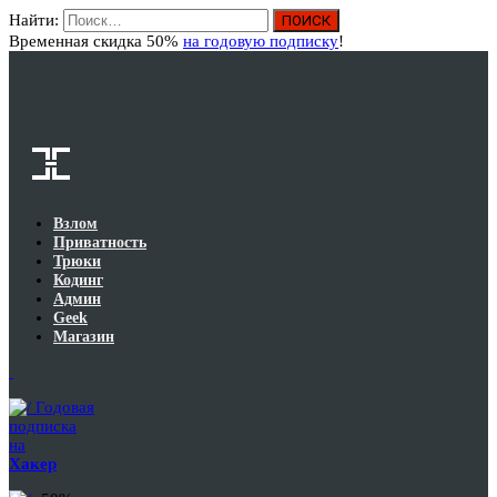
Найти:
Вход
Временная скидка 50%
на годовую подписку
!
Взлом
Приватность
Трюки
Кодинг
Админ
Geek
Магазин
Годовая
подписка
на
Хакер