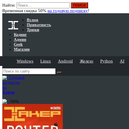
Найти:
Временная скидка 50%
на годовую подписку
!
Взлом
Приватность
Трюки
Кодинг
Админ
Geek
Магазин
Windows
Linux
Android
Железо
Python
AI
Годовая
подписка
на
Хакер
-50%