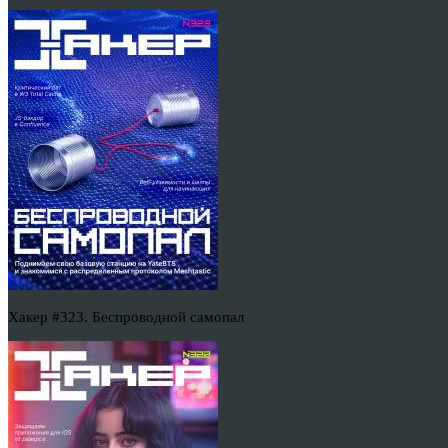
Хакер #323. Беспроводной самопал