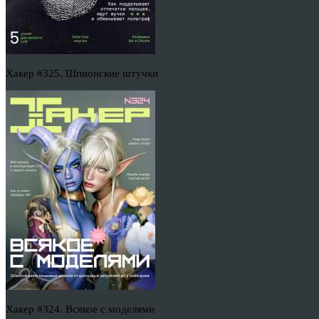
Хакер #325. Шпионские штучки
Хакер #324. Всякое с моделями