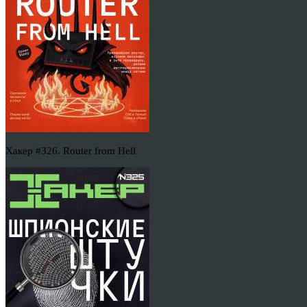
Хакер #326. Router from Hell