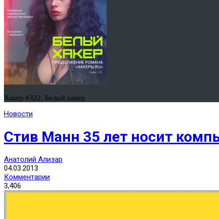
Хакер #322. Белый хакер
Новости
Стив Манн 35 лет носит комп
Анатолий Ализар
04.03.2013
Комментарии
3,406