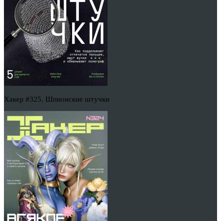
Хакер #325. Шпионские штучки