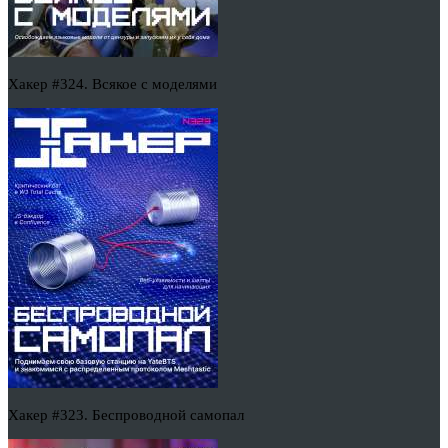
Хакер #324. Всякое с моделями
Хакер #323. Беспроводной самопал