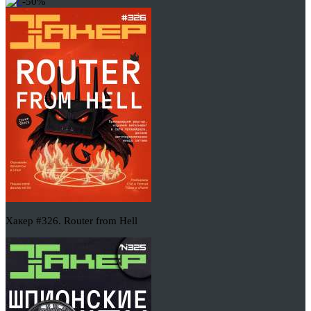
-50%
Хакер #326. Router from Hell