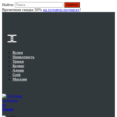
Найти:
Вход
Временная скидка 50%
на годовую подписку
!
Взлом
Приватность
Трюки
Кодинг
Админ
Geek
Магазин
Годовая
подписка
на
Хакер