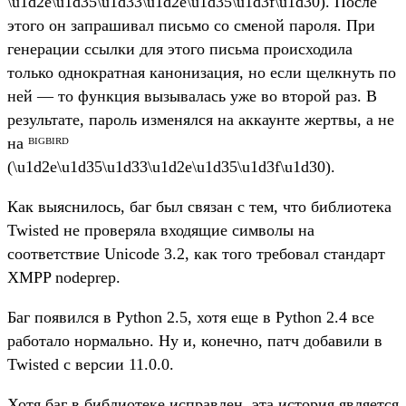
\u1d2e\u1d35\u1d33\u1d2e\u1d35\u1d3f\u1d30). После
этого он запрашивал письмо со сменой пароля. При
генерации ссылки для этого письма происходила
только однократная канонизация, но если щелкнуть по
ней — то функция вызывалась уже во второй раз. В
результате, пароль изменялся на аккаунте жертвы, а не
на ᴮᴵᴳᴮᴵᴿᴰ
(\u1d2e\u1d35\u1d33\u1d2e\u1d35\u1d3f\u1d30).
Как выяснилось, баг был связан с тем, что библиотека
Twisted не проверяла входящие символы на
соответствие Unicode 3.2, как того требовал стандарт
XMPP nodeprep.
Баг появился в Python 2.5, хотя еще в Python 2.4 все
работало нормально. Ну и, конечно, патч добавили в
Twisted с версии 11.0.0.
Хотя баг в библиотеке исправлен, эта история является