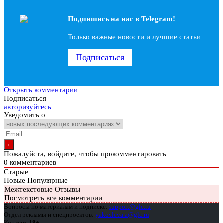
Подпишись на наc в Telegram!
Только важные новости и лучшие статьи
Подписаться
Открыть комментарии
Подписаться
авторизуйтесь
Уведомить о
Пожалуйста, войдите, чтобы прокомментировать
0
комментариев
Старые
Новые
Популярные
Межтекстовые Отзывы
Посмотреть все комментарии
Вопросы по материалам и подписке:
support@glc.ru
Отдел рекламы и спецпроектов:
yakovleva.a@glc.ru
Контент
18+