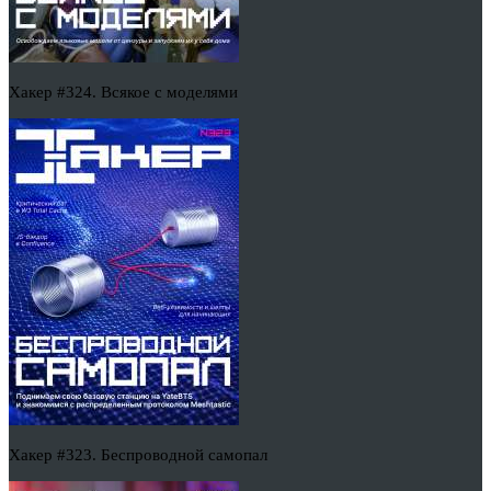
Хакер #324. Всякое с моделями
Хакер #323. Беспроводной самопал