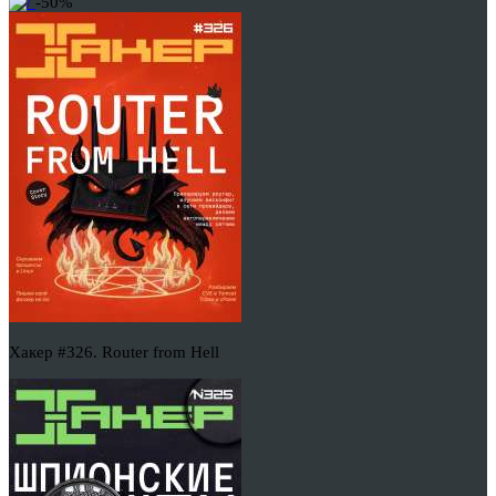
-50%
Хакер #326. Router from Hell