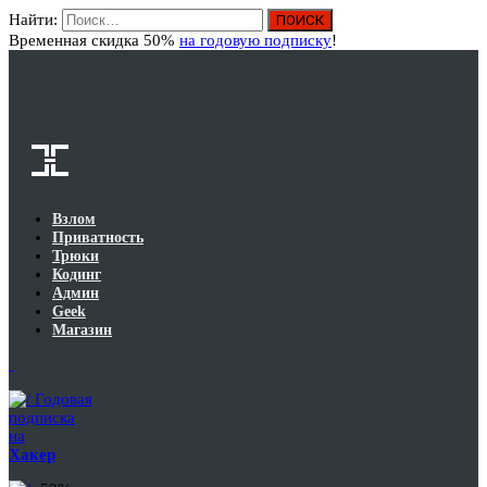
Найти:
Вход
Временная скидка 50%
на годовую подписку
!
Взлом
Приватность
Трюки
Кодинг
Админ
Geek
Магазин
Годовая
подписка
на
Хакер