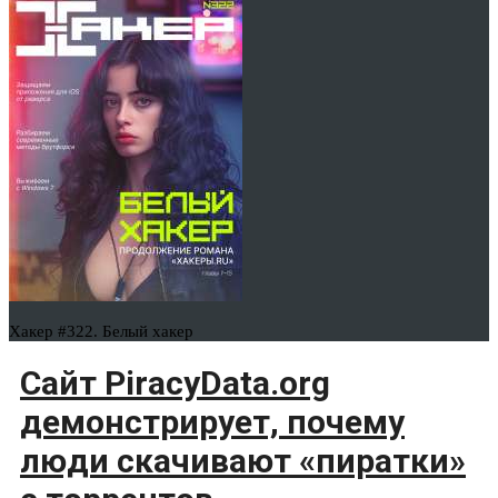
Хакер #322. Белый хакер
Сайт PiracyData.org
демонстрирует, почему
люди скачивают «пиратки»