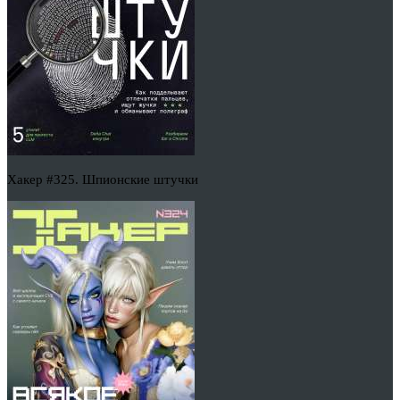
Хакер #325. Шпионские штучки