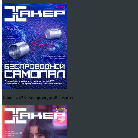
Хакер #323. Беспроводной самопал