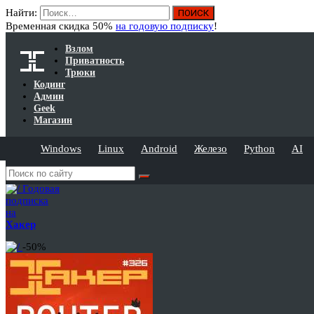
Найти:
Временная скидка 50%
на годовую подписку
!
Взлом
Приватность
Трюки
Кодинг
Админ
Geek
Магазин
Windows
Linux
Android
Железо
Python
AI
Годовая
подписка
на
Хакер
-50%