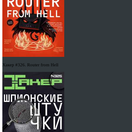
Хакер #326. Router from Hell