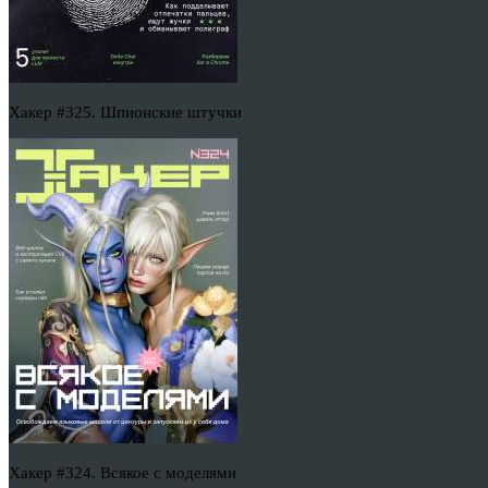
Хакер #325. Шпионские штучки
Хакер #324. Всякое с моделями