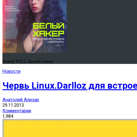
Хакер #322. Белый хакер
Новости
Червь Linux.Darlloz для встр
Анатолий Ализар
29.11.2013
Комментарии
1,984