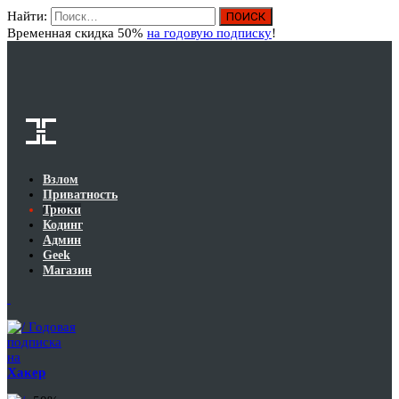
Найти:
Вход
Временная скидка 50%
на годовую подписку
!
Взлом
Приватность
Трюки
Кодинг
Админ
Geek
Магазин
Годовая
подписка
на
Хакер