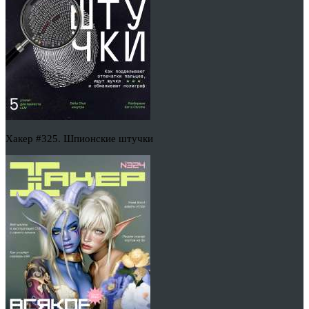
Хакер #325. Шпионские штучки