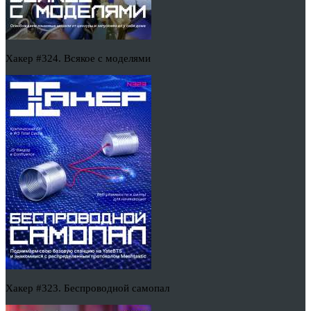
Хакер #324. Всякое с моделями
Хакер #323. Беспроводной самопал