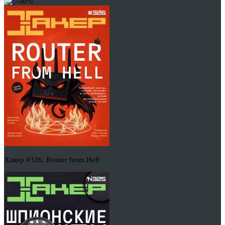
-50%
Хакер #326. Router from Hell