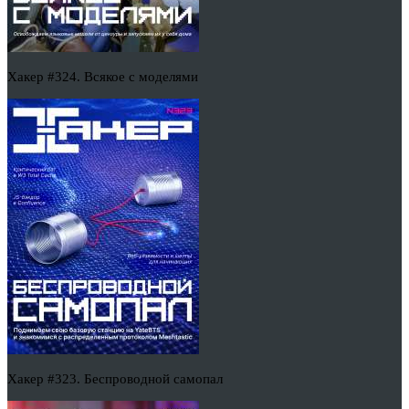
Хакер #324. Всякое с моделями
Хакер #323. Беспроводной самопал