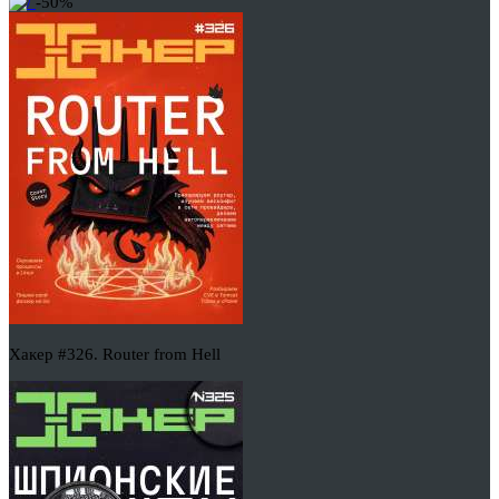
-50%
Хакер #326. Router from Hell