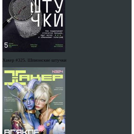
Хакер #325. Шпионские штучки