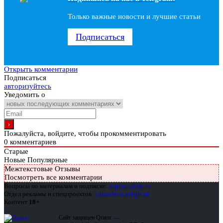
Только важные новости и лучшие статьи
Подписаться
Открыть комментарии
Подписаться
авторизуйтесь
Уведомить о
Пожалуйста, войдите, чтобы прокомментировать
0
комментариев
Старые
Новые
Популярные
Межтекстовые Отзывы
Посмотреть все комментарии
Вопросы по материалам и подписке:
support@glc.ru
Отдел рекламы и спецпроектов:
yakovleva.a@glc.ru
Контент
18+
Сайт защищен Qrator —