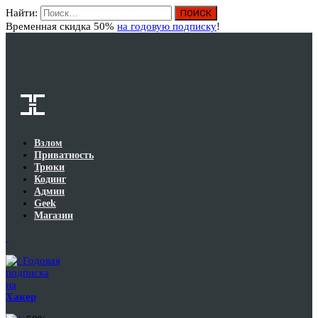
Найти:
Вход
Временная скидка 50%
на годовую подписку
!
Взлом
Приватность
Трюки
Кодинг
Админ
Geek
Магазин
Годовая
подписка
на
Хакер