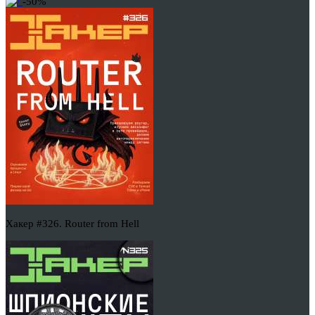
-50%
Хакер #326. Router from Hell