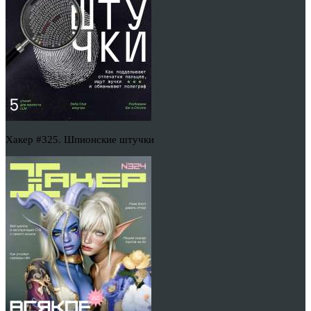
Хакер #325. Шпионские штучки