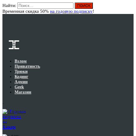
Найти:
Вход
Временная скидка 50%
на годовую подписку
!
Взлом
Приватность
Трюки
Кодинг
Админ
Geek
Магазин
Годовая
подписка
на
Хакер