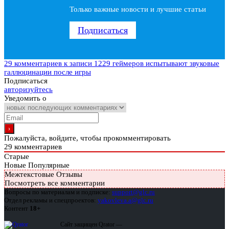
Только важные новости и лучшие статьи
Подписаться
29 комментариев
к записи 1229 геймеров испытывают звуковые
галлюцинации после игры
Подписаться
авторизуйтесь
Уведомить о
Пожалуйста, войдите, чтобы прокомментировать
29
комментариев
Старые
Новые
Популярные
Межтекстовые Отзывы
Посмотреть все комментарии
Вопросы по материалам и подписке:
support@glc.ru
Отдел рекламы и спецпроектов:
yakovleva.a@glc.ru
Контент
18+
Сайт защищен Qrator —