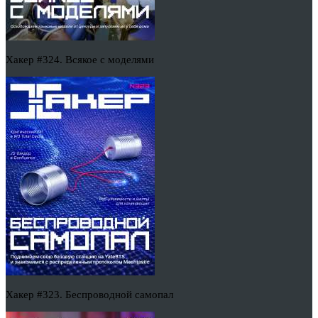
Хакер #324. Всякое с моделями
Хакер #323. Беспроводной самопал