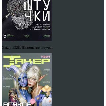
Хакер #325. Шпионские штучки