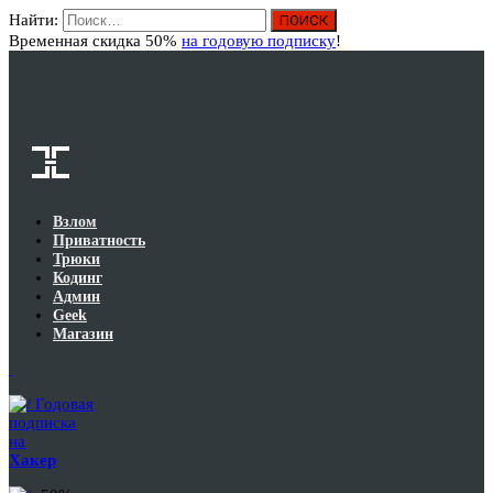
Найти:
Вход
Временная скидка 50%
на годовую подписку
!
Взлом
Приватность
Трюки
Кодинг
Админ
Geek
Магазин
Годовая
подписка
на
Хакер