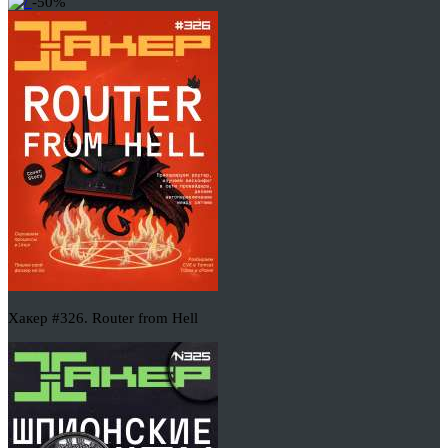
-50%
Хакер #326. Router from Hell