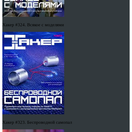
Хакер #324. Всякое с моделями
Хакер #323. Беспроводной самопал