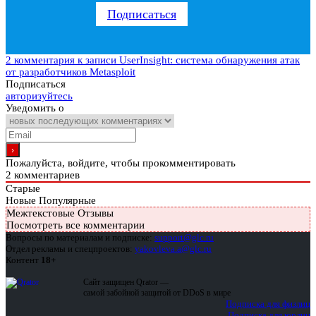
Подписаться
2 комментария
к записи UserInsight: система обнаружения атак
от разработчиков Metasploit
Подписаться
авторизуйтесь
Уведомить о
Пожалуйста, войдите, чтобы прокомментировать
2
комментариев
Старые
Новые
Популярные
Межтекстовые Отзывы
Посмотреть все комментарии
Вопросы по материалам и подписке:
support@glc.ru
Отдел рекламы и спецпроектов:
yakovleva.a@glc.ru
Контент
18+
Сайт защищен Qrator —
самой забойной защитой от DDoS в мире
Подписка для физлиц
Подписка для юрлиц