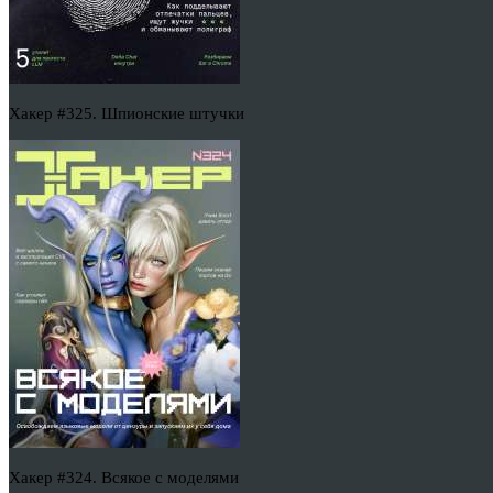
Хакер #325. Шпионские штучки
Хакер #324. Всякое с моделями