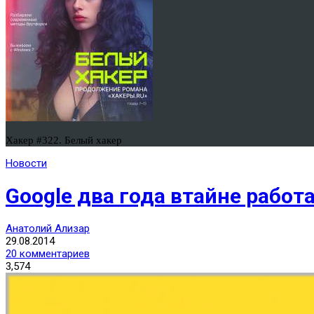
Хакер #322. Белый хакер
Новости
Google два года втайне рабо
Анатолий Ализар
29.08.2014
20 комментариев
3,574