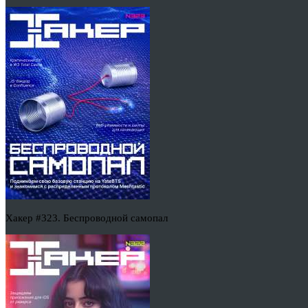
Хакер #323. Беспроводной самопал