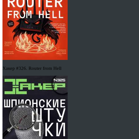
Хакер #326. Router from Hell