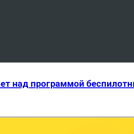
тает над программой беспилот