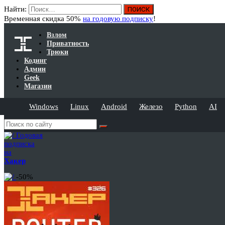
Найти:
Временная скидка 50%
на годовую подписку
!
Взлом
Приватность
Трюки
Кодинг
Админ
Geek
Магазин
Windows
Linux
Android
Железо
Python
AI
Годовая
подписка
на
Хакер
-50%