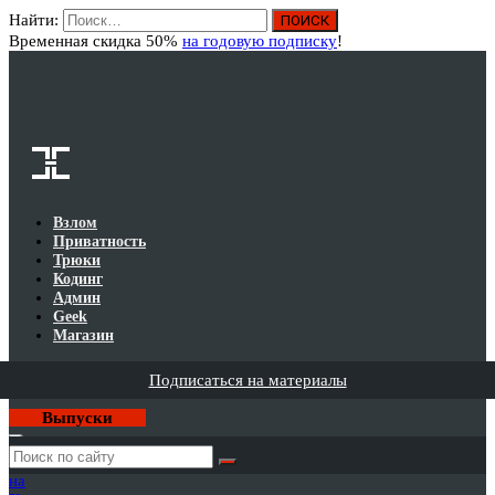
Найти:
Вход
Временная скидка 50%
на годовую подписку
!
Взлом
Приватность
Трюки
Кодинг
Админ
Geek
Магазин
Подписаться на материалы
Выпуски
Годовая
подписка
на