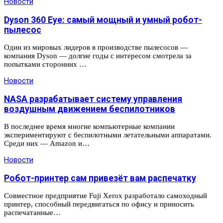
Новости
Dyson 360 Eye: самый мощный и умный робот-
пылесос
Один из мировых лидеров в производстве пылесосов —
компания Dyson — долгие годы с интересом смотрела за
попытками сторонних …
Новости
NASA разрабатывает систему управления
воздушным движением беспилотников
В последнее время многие компьютерные компании
экспериментируют с беспилотными летательными аппаратами.
Среди них — Amazon и…
Новости
Робот-принтер сам привезёт вам распечатку
Совместное предприятие Fuji Xerox разработало самоходный
принтер, способный передвигаться по офису и приносить
распечатанные…