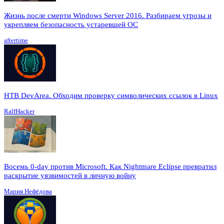
Жизнь после смерти Windows Server 2016. Разбираем угрозы и
укрепляем безопасность устаревшей ОС
aftertime
HTB DevArea. Обходим проверку символических ссылок в Linux
RalfHacker
Восемь 0-day против Microsoft. Как Nightmare Eclipse превратил
раскрытие уязвимостей в личную войну
Мария Нефёдова