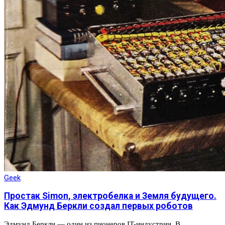
Geek
Простак Simon, электробелка и Земля будущего.
Как Эдмунд Беркли создал первых роботов
Эдмунд Беркли — один из пионеров IT-индустрии. В