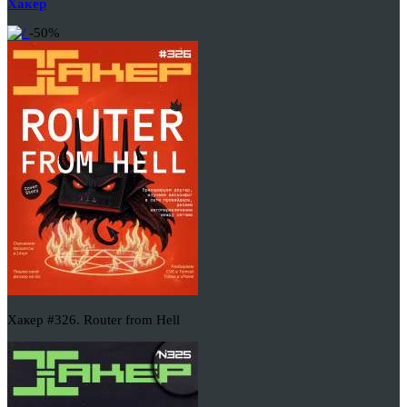
Хакер
-50%
Хакер #326. Router from Hell