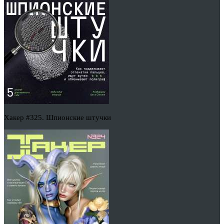
Хакер #325. Шпионские штучки