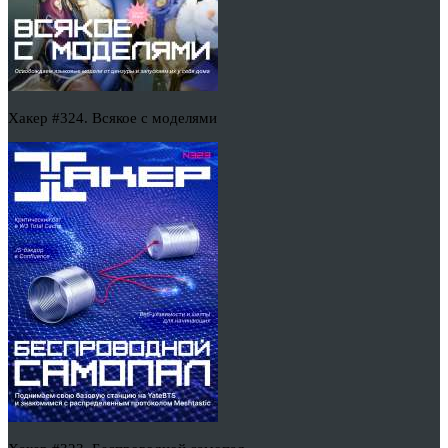
Хакер #324. Всякое с моделями