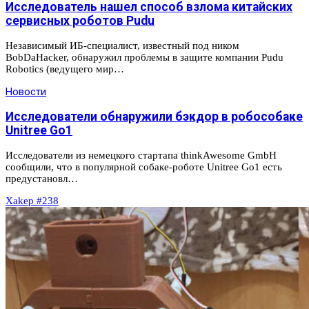
Исследователь нашел способ взлома китайских
сервисных роботов Pudu
Независимый ИБ-специалист, известный под ником
BobDaHacker, обнаружил проблемы в защите компании Pudu
Robotics (ведущего мир…
Новости
Исследователи обнаружили бэкдор в робособаке
Unitree Go1
Исследователи из немецкого стартапа thinkAwesome GmbH
сообщили, что в популярной собаке-роботе Unitree Go1 есть
предустановл…
Xakep #238