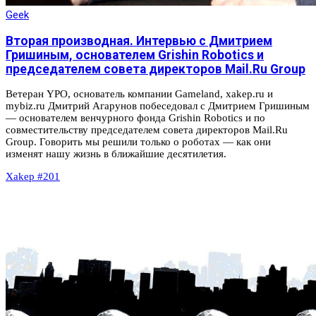
Geek
Вторая производная. Интервью с Дмитрием
Гришиным, основателем Grishin Robotics и
председателем совета директоров Mail.Ru Group
Ветеран YPO, основатель компании Gameland, xakep.ru и
mybiz.ru Дмитрий Агарунов побеседовал с Дмитрием Гришиным
— основателем венчурного фонда Grishin Robotics и по
совместительству председателем совета директоров Mail.Ru
Group. Говорить мы решили только о роботах — как они
изменят нашу жизнь в ближайшие десятилетия.
Xakep #201