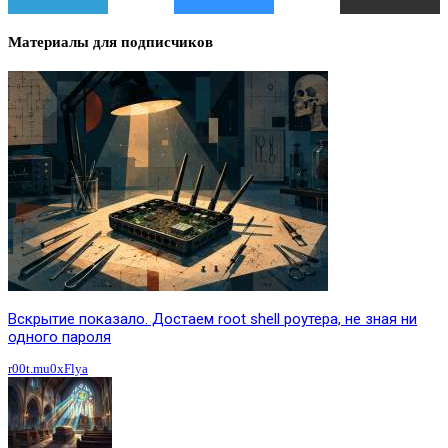
Материалы для подписчиков
Вскрытие показало. Достаем root shell роутера, не зная ни
одного пароля
r00t.mu0xFlya