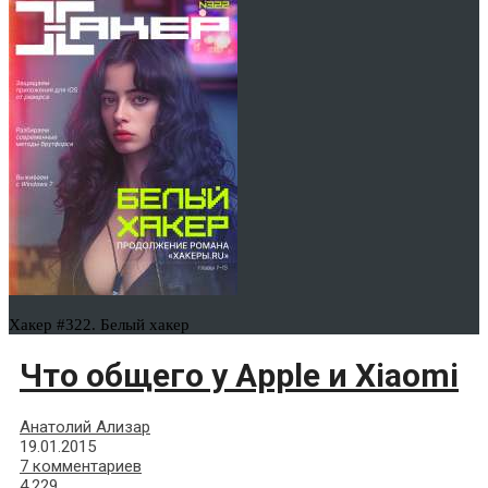
Хакер #322. Белый хакер
Что общего у Apple и Xiaomi
Анатолий Ализар
19.01.2015
7 комментариев
4,229