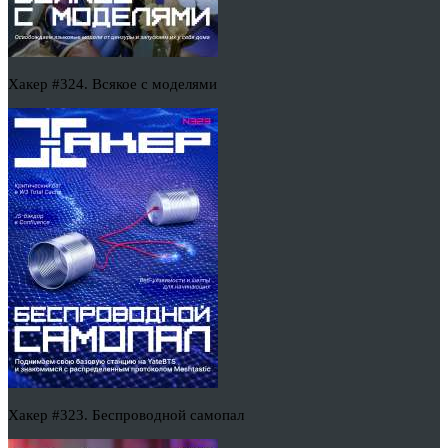
Хакер #324. Всякое с моделями
Хакер #323. Беспроводной самопал