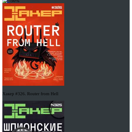
-50%
Хакер #326. Router from Hell