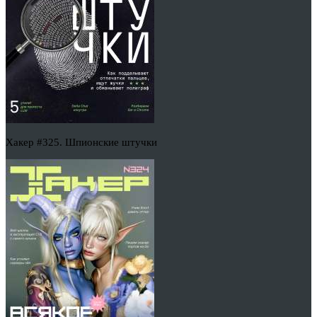
Хакер #325. Шпионские штучки