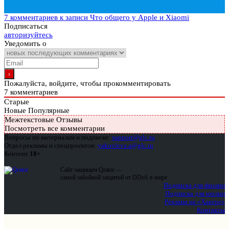
7 комментариев
к записи Что общего у Apple и Xiaomi
Подписаться
авторизуйтесь
Уведомить о
Пожалуйста, войдите, чтобы прокомментировать
7
комментариев
Старые
Новые
Популярные
Межтекстовые Отзывы
Посмотреть все комментарии
Вопросы по материалам и подписке:
support@glc.ru
Отдел рекламы и спецпроектов:
yakovleva.a@glc.ru
Контент
18+
Сайт защищен Qrator —
самой забойной защитой от DDoS в мире
Подписка для физлиц
Подписка для юрлиц
Реклама на «Хакере»
Контакты