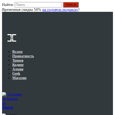
Найти:
Вход
Временная скидка 50%
на годовую подписку
!
Взлом
Приватность
Трюки
Кодинг
Админ
Geek
Магазин
Годовая
подписка
на
Хакер