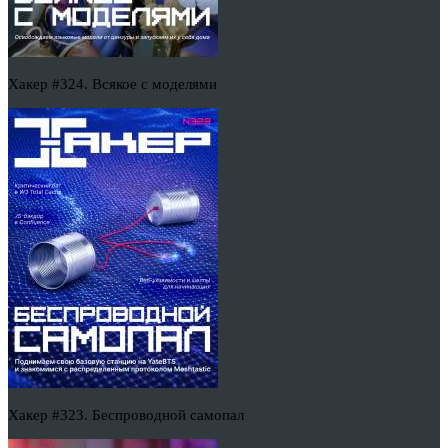
Хакер #324. Всякое с моделями
Хакер #323. Беспроводной самопал