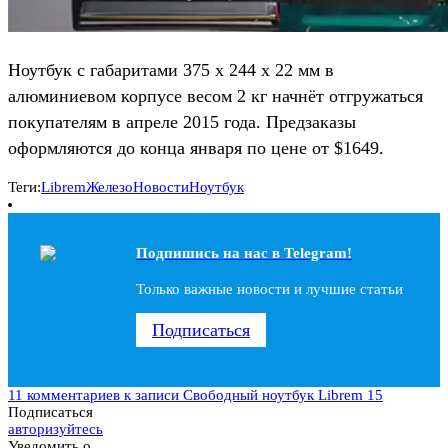
Ноутбук с габаритами 375 x 244 x 22 мм в
алюминиевом корпусе весом 2 кг начнёт отгружаться
покупателям в апреле 2015 года. Предзаказы
оформляются до конца января по цене от $1649.
Теги:
Librem
Железо
Новости
Ноутбук
Подпишись на наc в Telegram!
Только важные новости и лучшие статьи
Подписаться
11 комментариев
к записи Свободный ноутбук Librem 15
Подписаться
авторизуйтесь
Уведомить о