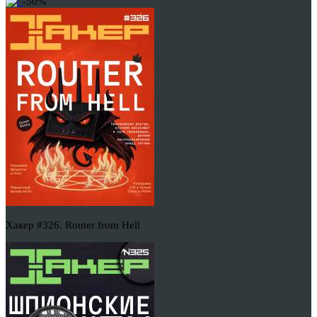
-50%
Хакер #326. Router from Hell