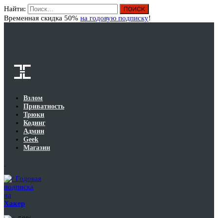
Найти:
Вход
Временная скидка 50%
на годовую подписку
!
Взлом
Приватность
Трюки
Кодинг
Админ
Geek
Магазин
Годовая
подписка
на
Хакер