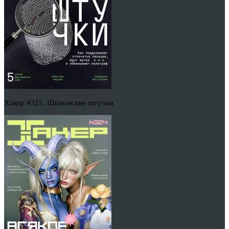
Хакер #325. Шпионские штучки