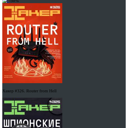
-50%
Хакер #326. Router from Hell