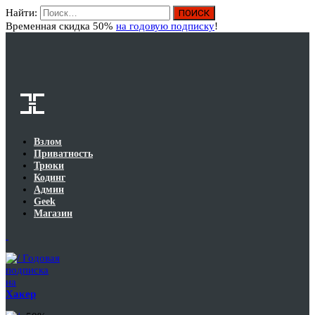
Найти:
Вход
Временная скидка 50%
на годовую подписку
!
Взлом
Приватность
Трюки
Кодинг
Админ
Geek
Магазин
Годовая
подписка
на
Хакер