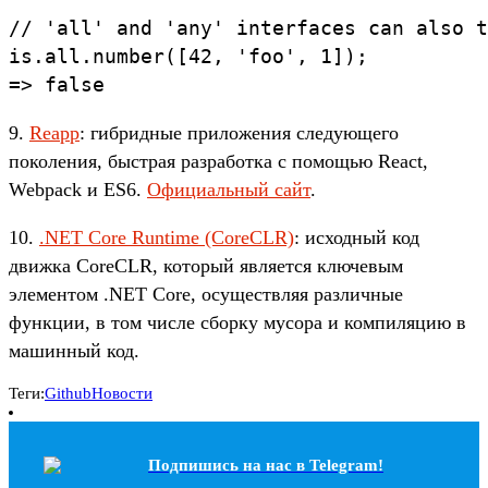
// 'all' and 'any' interfaces can also t
is.all.number([42, 'foo', 1]);

=> false
9.
Reapp
: гибридные приложения следующего
поколения, быстрая разработка с помощью React,
Webpack и ES6.
Официальный сайт
.
10.
.NET Core Runtime (CoreCLR)
: исходный код
движка CoreCLR, который является ключевым
элементом .NET Core, осуществляя различные
функции, в том числе сборку мусора и компиляцию в
машинный код.
Теги:
Github
Новости
Подпишись на наc в Telegram!