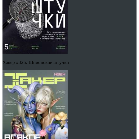
Хакер #325. Шпионские штучки