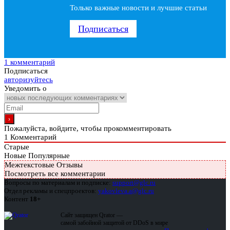
Только важные новости и лучшие статьи
Подписаться
1 комментарий
Подписаться
авторизуйтесь
Уведомить о
Пожалуйста, войдите, чтобы прокомментировать
1
Комментарий
Старые
Новые
Популярные
Межтекстовые Отзывы
Посмотреть все комментарии
Вопросы по материалам и подписке:
support@glc.ru
Отдел рекламы и спецпроектов:
yakovleva.a@glc.ru
Контент
18+
Сайт защищен Qrator —
самой забойной защитой от DDoS в мире