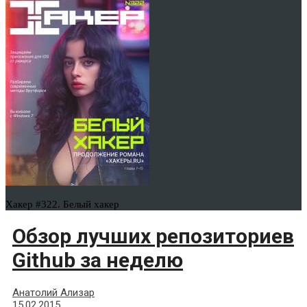
Хакер #322. Белый хакер
Обзор лучших репозиториев
Github за неделю
Анатолий Ализар
15.02.2015