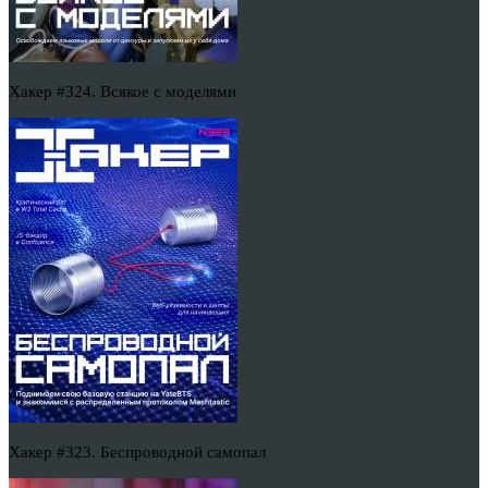
Хакер #324. Всякое с моделями
Хакер #323. Беспроводной самопал