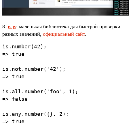
8.
is.js
: маленькая библиотека для быстрой проверки
разных значений,
официальный сайт
.
is.number(42);

=> true

is.not.number('42');

=> true

is.all.number('foo', 1);

=> false

is.any.number({}, 2);

=> true
