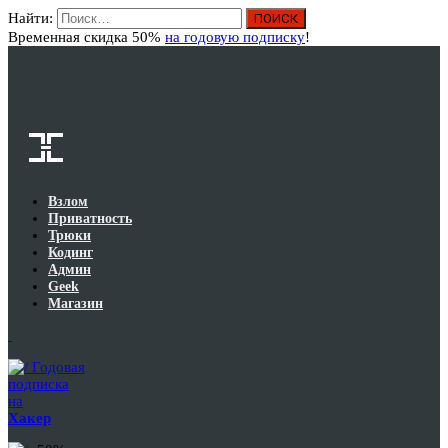
Найти:
Вход
Временная скидка 50%
на годовую подписку
!
Взлом
Приватность
Трюки
Кодинг
Админ
Geek
Магазин
Годовая
подписка
на
Хакер