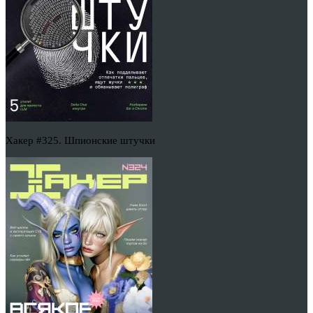
Хакер #325. Шпионские штучки