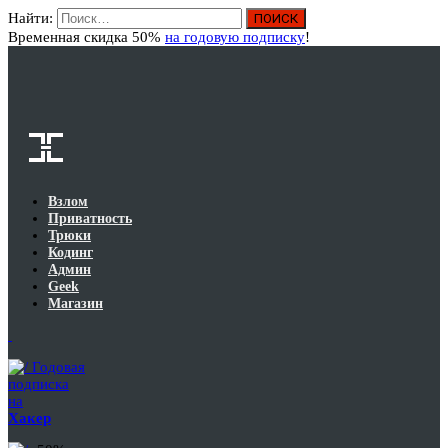
Найти:
Вход
Временная скидка 50%
на годовую подписку
!
Взлом
Приватность
Трюки
Кодинг
Админ
Geek
Магазин
Годовая
подписка
на
Хакер