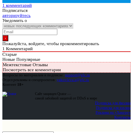
1 комментарий
Подписаться
авторизуйтесь
Уведомить о
Пожалуйста, войдите, чтобы прокомментировать
1
Комментарий
Старые
Новые
Популярные
Межтекстовые Отзывы
Посмотреть все комментарии
Вопросы по материалам и подписке:
support@glc.ru
Отдел рекламы и спецпроектов:
yakovleva.a@glc.ru
Контент
18+
Сайт защищен Qrator —
самой забойной защитой от DDoS в мире
Подписка для физлиц
Подписка для юрлиц
Реклама на «Хакере»
Контакты