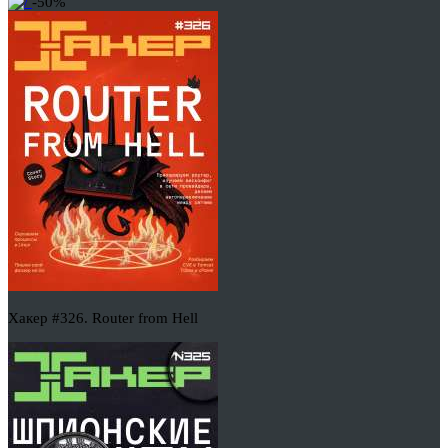
-50%
Хакер #326. Router from Hell