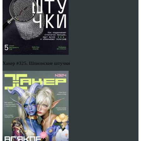
Хакер #325. Шпионские штучки