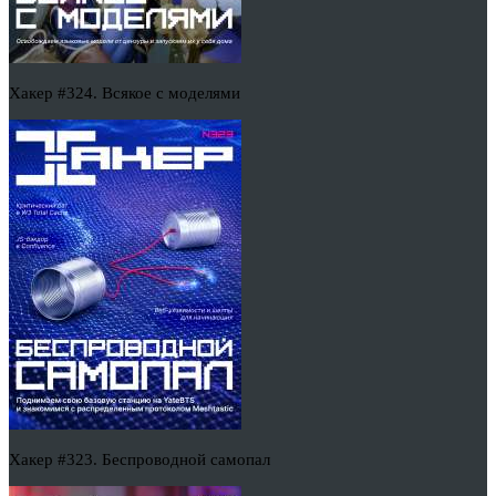
Хакер #324. Всякое с моделями
Хакер #323. Беспроводной самопал