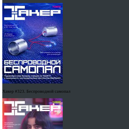
Хакер #323. Беспроводной самопал