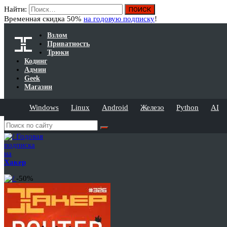
Найти:
Временная скидка 50%
на годовую подписку
!
Взлом
Приватность
Трюки
Кодинг
Админ
Geek
Магазин
Windows
Linux
Android
Железо
Python
AI
Годовая
подписка
на
Хакер
-50%