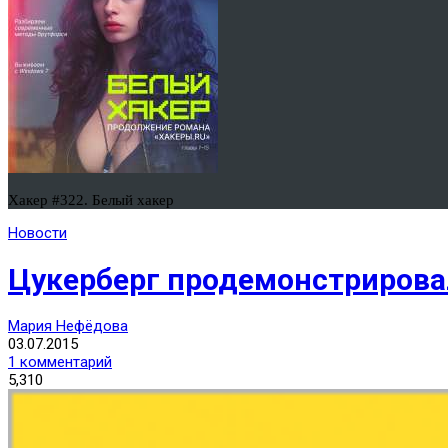
Хакер #322. Белый хакер
Новости
Цукерберг продемонстрирова
Мария Нефёдова
03.07.2015
1 комментарий
5,310