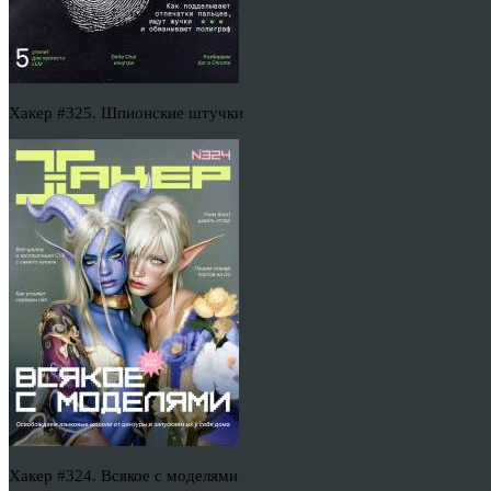
Хакер #325. Шпионские штучки
Хакер #324. Всякое с моделями