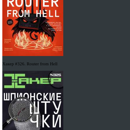
Хакер #326. Router from Hell