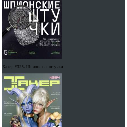
Хакер #325. Шпионские штучки