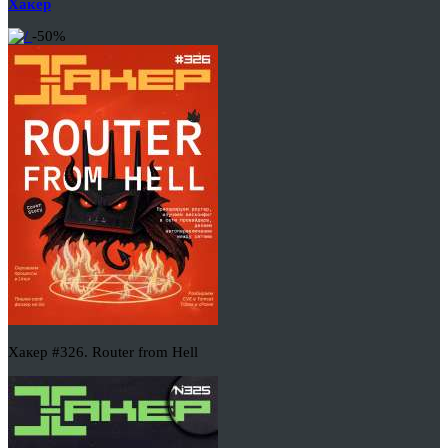
Хакер
-50%
Хакер #326. Router from Hell