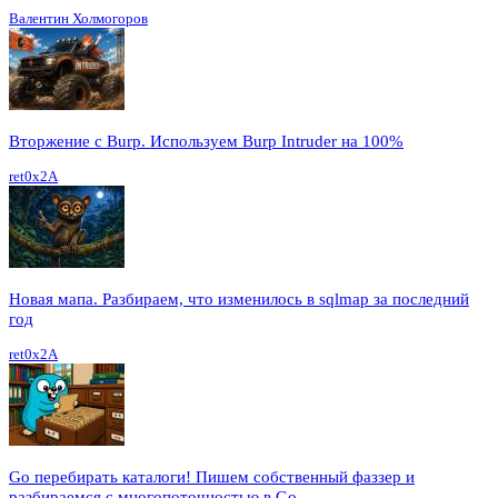
Валентин Холмогоров
Вторжение с Burp. Используем Burp Intruder на 100%
ret0x2A
Новая мапа. Разбираем, что изменилось в sqlmap за последний
год
ret0x2A
Go перебирать каталоги! Пишем собственный фаззер и
разбираемся с многопоточностью в Go