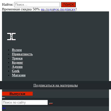
Найти:
Вход
Временная скидка 50%
на годовую подписку
!
Взлом
Приватность
Трюки
Кодинг
Админ
Geek
Магазин
Подписаться на материалы
Выпуски
Годовая
подписка
на