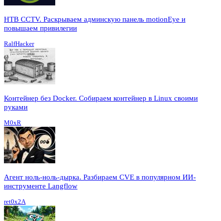
HTB CCTV. Раскрываем админскую панель motionEye и
повышаем привилегии
RalfHacker
Контейнер без Docker. Собираем контейнер в Linux своими
руками
M0xR
Агент ноль-ноль-дырка. Разбираем CVE в популярном ИИ-
инструменте Langflow
ret0x2A