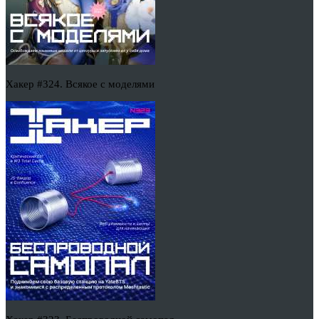
Хакер #324. Всякое с моделями