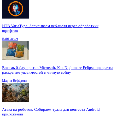
HTB VariaType. Записываем веб-шелл через обработчик
шрифтов
RalfHacker
Восемь 0-day против Microsoft. Как Nightmare Eclipse превратил
раскрытие уязвимостей в личную войну
Мария Нефёдова
Атака на роботов. Собираем тулзы для пентеста Android-
приложений