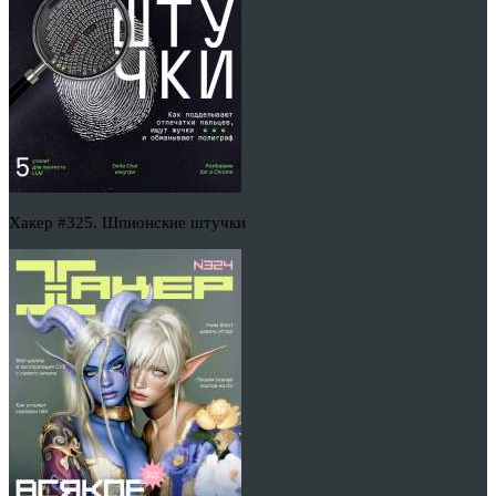
Хакер #325. Шпионские штучки