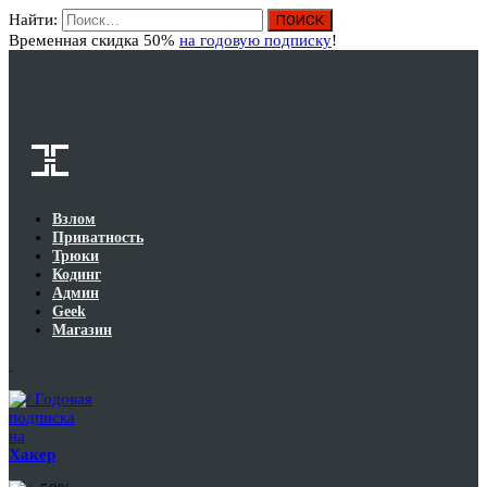
Найти:
Вход
Временная скидка 50%
на годовую подписку
!
Взлом
Приватность
Трюки
Кодинг
Админ
Geek
Магазин
Годовая
подписка
на
Хакер