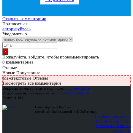
Открыть комментарии
Подписаться
авторизуйтесь
Уведомить о
Пожалуйста, войдите, чтобы прокомментировать
0
комментариев
Старые
Новые
Популярные
Межтекстовые Отзывы
Посмотреть все комментарии
Вопросы по материалам и подписке:
support@glc.ru
Отдел рекламы и спецпроектов:
yakovleva.a@glc.ru
Контент
18+
Сайт защищен Qrator —
самой забойной защитой от DDoS в мире
Подписка для физлиц
Подписка для юрлиц
Реклама на «Хакере»
Контакты