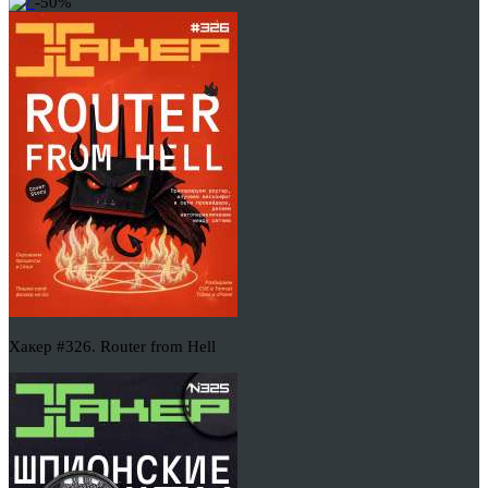
-50%
Хакер #326. Router from Hell