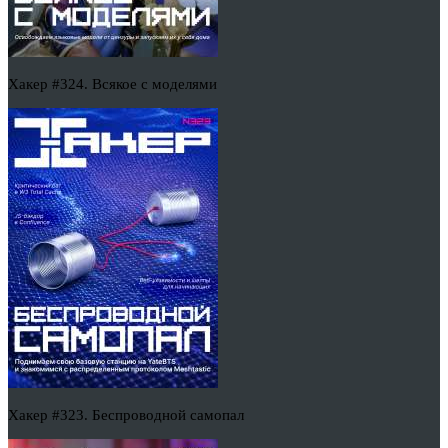
Хакер #324. Всякое с моделями
Хакер #323. Беспроводной самопал