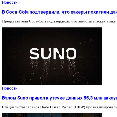
Новости
В Coca-Cola подтвердили, что хакеры похитили данн
Представители Coca-Cola подтвердили, что вымогательская атака
Новости
Взлом Suno привел к утечке данных 55,3 млн аккау
Специалисты сервиса Have I Been Pwned (HIBP) проанализирова