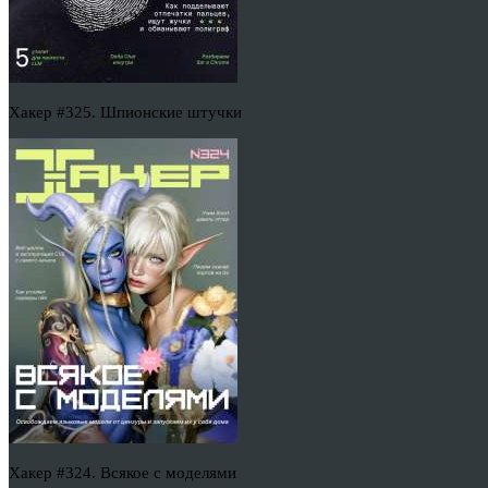
Хакер #325. Шпионские штучки
Хакер #324. Всякое с моделями