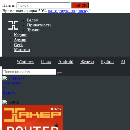
Найти:
Временная скидка 50%
на годовую подписку
!
Взлом
Приватность
Трюки
Кодинг
Админ
Geek
Магазин
Windows
Linux
Android
Железо
Python
AI
Годовая
подписка
на
Хакер
-50%