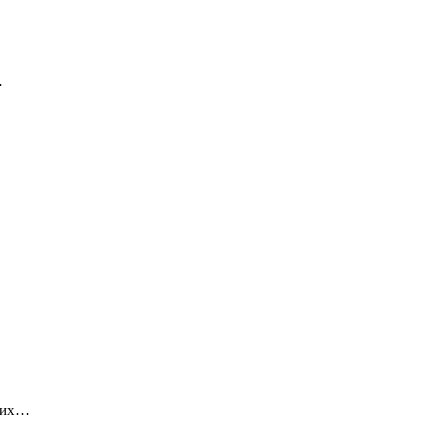
…
о их…