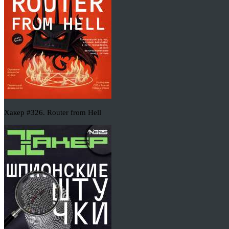
Хакер #326. Router from Hell