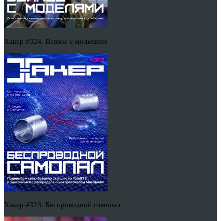
Хакер #324. Всякое с моделями
Хакер #323. Беспроводной самопал