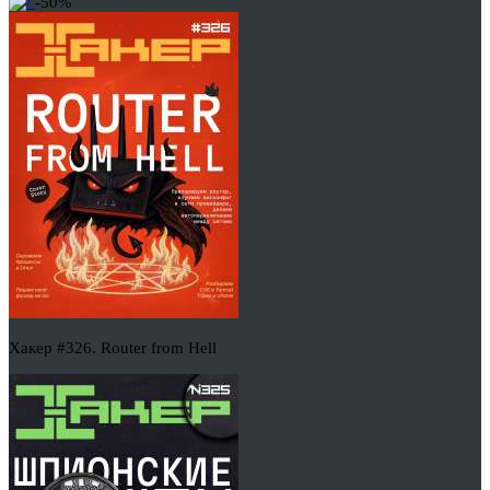
-50%
Хакер #326. Router from Hell