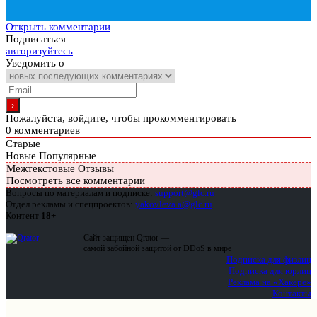
Открыть комментарии
Подписаться
авторизуйтесь
Уведомить о
Пожалуйста, войдите, чтобы прокомментировать
0
комментариев
Старые
Новые
Популярные
Межтекстовые Отзывы
Посмотреть все комментарии
Вопросы по материалам и подписке:
support@glc.ru
Отдел рекламы и спецпроектов:
yakovleva.a@glc.ru
Контент
18+
Сайт защищен Qrator —
самой забойной защитой от DDoS в мире
Подписка для физлиц
Подписка для юрлиц
Реклама на «Хакере»
Контакты