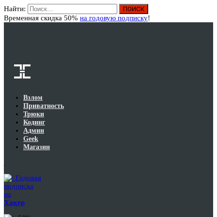
Найти:
Вход
Временная скидка 50%
на годовую подписку
!
Взлом
Приватность
Трюки
Кодинг
Админ
Geek
Магазин
Годовая
подписка
на
Хакер