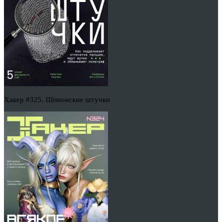
Хакер #325. Шпионские штучки