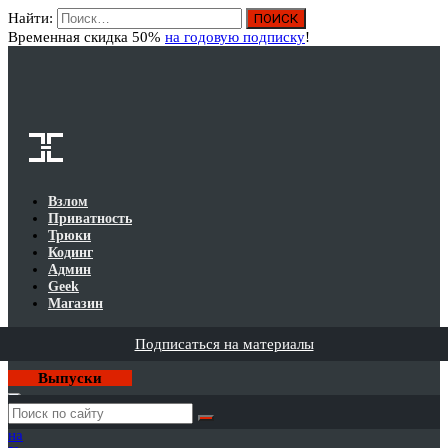
Найти:
Вход
Временная скидка 50%
на годовую подписку
!
Взлом
Приватность
Трюки
Кодинг
Админ
Geek
Магазин
Подписаться на материалы
Выпуски
Годовая
подписка
на