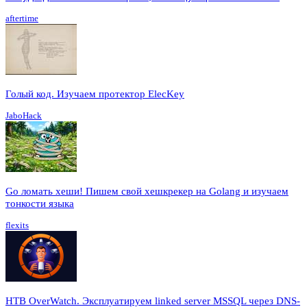
aftertime
Голый код. Изучаем протектор ElecKey
JaboHack
Go ломать хеши! Пишем свой хешкрекер на Golang и изучаем
тонкости языка
flexits
HTB OverWatch. Эксплуатируем linked server MSSQL через DNS-