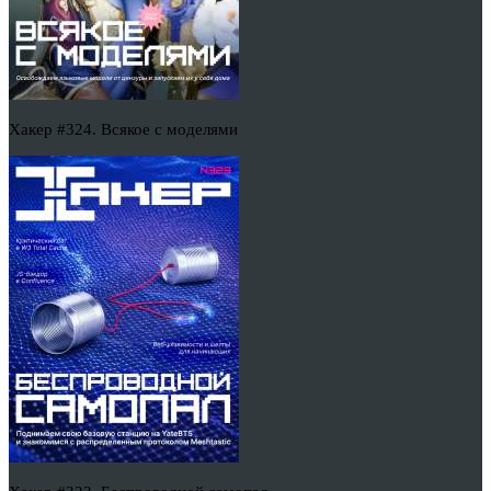
Хакер #324. Всякое с моделями