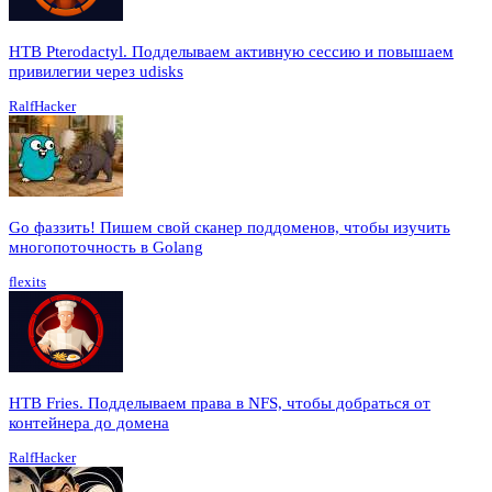
HTB Pterodactyl. Подделываем активную сессию и повышаем
привилегии через udisks
RalfHacker
Go фаззить! Пишем свой сканер поддоменов, чтобы изучить
многопоточность в Golang
flexits
HTB Fries. Подделываем права в NFS, чтобы добраться от
контейнера до домена
RalfHacker