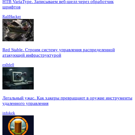
HTB VariaType. Записываем веб-шелл через обработчик
шрифтов
RalfHacker
Red Stable. Строим систему управления распределенной
атакующей инфраструктурой
es0rle0
Легальный ужас. Как хакеры превращают в оружие инструменты
удаленного управления
infokek