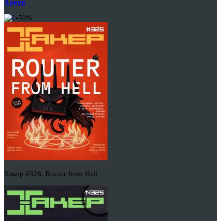
Хакер
-50%
Хакер #326. Router from Hell