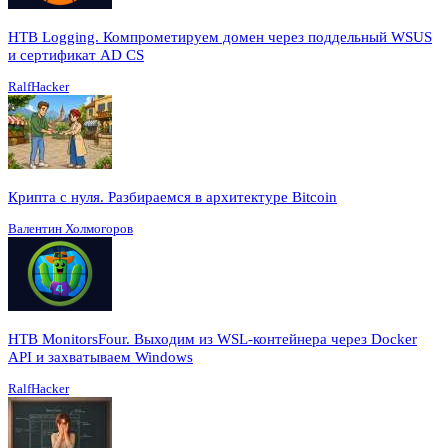
HTB Logging. Компрометируем домен через поддельный WSUS
и сертификат AD CS
RalfHacker
Крипта с нуля. Разбираемся в архитектуре Bitcoin
Валентин Холмогоров
HTB MonitorsFour. Выходим из WSL-контейнера через Docker
API и захватываем Windows
RalfHacker