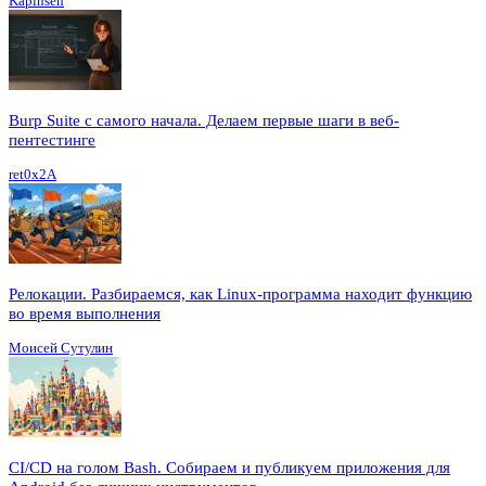
Kapinsen
Burp Suite с самого начала. Делаем первые шаги в веб-
пентестинге
ret0x2A
Релокации. Разбираемся, как Linux-программа находит функцию
во время выполнения
Моисей Сутулин
CI/CD на голом Bash. Собираем и публикуем приложения для