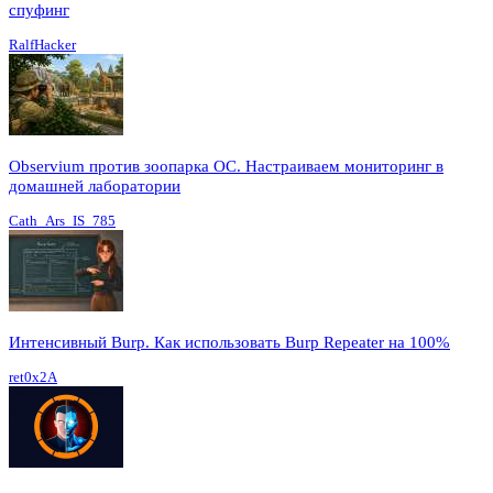
спуфинг
RalfHacker
Observium против зоопарка ОС. Настраиваем мониторинг в
домашней лаборатории
Cath_Ars_IS_785
Интенсивный Burp. Как использовать Burp Repeater на 100%
ret0x2A