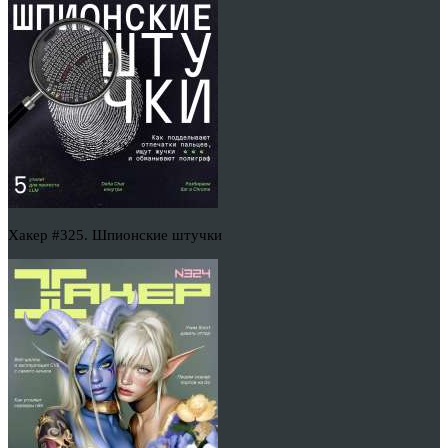
Хакер #325. Шпионские штучки