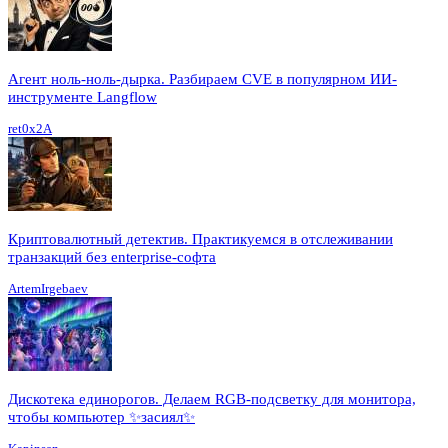
Агент ноль-ноль-дырка. Разбираем CVE в популярном ИИ-
инструменте Langflow
ret0x2A
Криптовалютный детектив. Практикуемся в отслеживании
транзакций без enterprise-софта
ArtemIrgebaev
Дискотека единорогов. Делаем RGB-подсветку для монитора,
чтобы компьютер ✨засиял✨